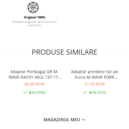
Monobloc
Original 100%
Produse originale de la furnizori
autorizati
PRODUSE SIMILARE
Adaptor Portbagaj QR M-
Adaptor prindere Far pe
WAVE RACKY AXLE 137-177
Furca M-WAVE FORK
mm
COCKPIT Negru
44,00 RON
27,50 RON
4
IN STOC
4
IN STOC
MAGAZINUL MEU