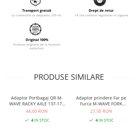
Monobloc
Transport gratuit
Drept de retur
La comenzile ce depasesc 299 lei.
14 zile conform legislatiei in vigoare
Original 100%
Produse originale de la furnizori
autorizati
PRODUSE SIMILARE
Adaptor Portbagaj QR M-
Adaptor prindere Far pe
WAVE RACKY AXLE 137-177
Furca M-WAVE FORK
mm
COCKPIT Negru
44,00 RON
27,50 RON
4
IN STOC
4
IN STOC