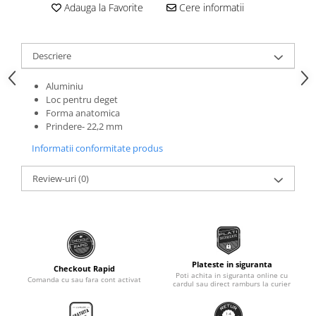
Roti Spate
Adauga la Favorite
Cere informatii
Sonerie
Frane V-Brake
Diverse
Set Roti
Descriere
Accesorii Remorca
Suspensii Spate
Roti ajutatoare
Aluminiu
Butuci Roata
Loc pentru deget
Scaune pentru Copii
Forma anatomica
Pinioane
Transport si Depozitare
Prindere- 22,2 mm
Schimbator Pinioane
Informatii conformitate produs
Schimbator Foi
Review-uri
(0)
Manete Schimbator
Etrier frana
Jante
Angrenaje
Plateste in siguranta
Ureche cadru
Checkout Rapid
Poti achita in siguranta online cu
Comanda cu sau fara cont activat
cardul sau direct ramburs la curier
Disc frana
Cuvete