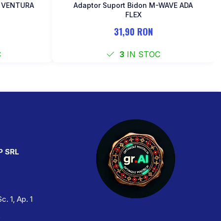
a VENTURA
Adaptor Suport Bidon M-WAVE ADA
FLEX
31,90 RON
C
3
IN STOC
P SRL
Sc. 1, Ap. 1
2