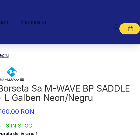
ARCI
CONCURSURI
egru
Borseta Sa M-WAVE BP SADDLE
- L Galben Neon/Negru
160,00 RON
3
IN STOC
urata de livrare:
1