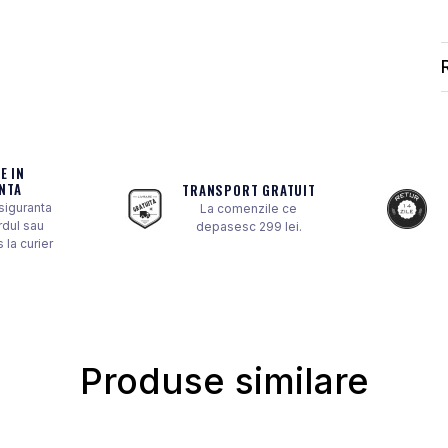
E IN
NTA
TRANSPORT GRATUIT
 siguranta
La comenzile ce
rdul sau
depasesc 299 lei.
 la curier
Produse similare