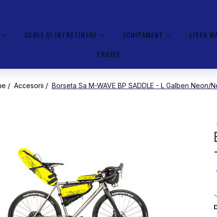
SCULE SI INTRETINERE
ECHIPAMENT
LISTA M
TRASEE
e /
Accesorii /
Borseta Sa M-WAVE BP SADDLE - L Galben Neon/N
D