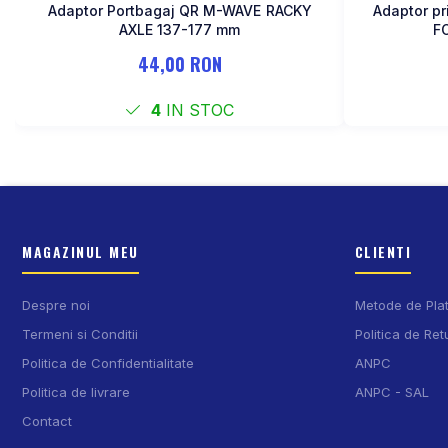
Adaptor Portbagaj QR M-WAVE RACKY
Adaptor p
AXLE 137-177 mm
F
44,00 RON
4
IN STOC
MAGAZINUL MEU
CLIENTI
Despre noi
Metode de Pla
Termeni si Conditii
Politica de Ret
Politica de Confidentialitate
ANPC
Politica de livrare
ANPC - SAL
Contact