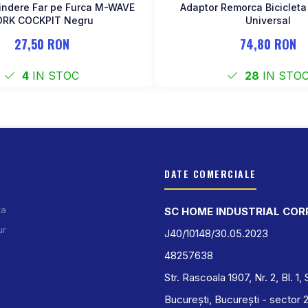
rindere Far pe Furca M-WAVE
Adaptor Remorca Biciclet
ORK COCKPIT Negru
Universal
27,50 RON
74,80 RON
4
IN STOC
28
IN STO
DATE COMERCIALE
ta
SC HOME INDUSTRIAL COR
ur
J40/10148/30.05.2023
48257638
Str. Rascoala 1907, Nr. 2, Bl. 1, 
București, București - sector 