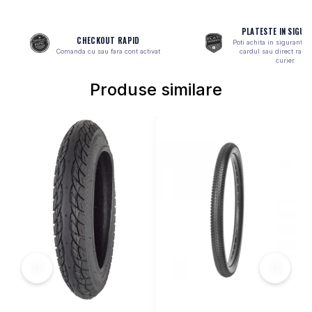
MONOBLOC
PLATESTE IN SIGUR
CHECKOUT RAPID
Poti achita in siguranta 
Comanda cu sau fara cont activat
cardul sau direct ramb
curier
Produse similare