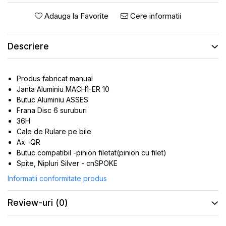
ROTI SPATE
SONERIE
Adauga la Favorite
Cere informatii
FRANE V-BRAKE
DIVERSE
SET ROTI
Accesorii Remorca
Descriere
SUSPENSII SPATE
Roti ajutatoare
Scaune pentru Copii
BUTUCI ROATA
Transport si Depozitare
Produs fabricat manual
PINIOANE
Janta Aluminiu MACH1-ER 10
SCHIMBATOR PINIOANE
Butuc Aluminiu ASSES
Frana Disc 6 suruburi
SCHIMBATOR FOI
36H
MANETE SCHIMBATOR
Cale de Rulare pe bile
Ax -QR
ETRIER FRANA
Butuc compatibil -pinion filetat(pinion cu filet)
JANTE
Spite, Nipluri Silver - cnSPOKE
ANGRENAJE
Informatii conformitate produs
URECHE CADRU
Review-uri
(0)
DISC FRANA
CUVETE