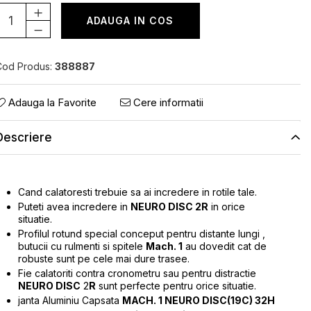
ADAUGA IN COS
Cod Produs:
388887
Adauga la Favorite
Cere informatii
Descriere
Cand calatoresti trebuie sa ai incredere in rotile tale.
Puteti avea incredere in
NEURO DISC 2R
in orice
situatie.
Profilul rotund special conceput pentru distante lungi ,
butucii cu rulmenti si spitele
Mach. 1
au dovedit cat de
robuste sunt pe cele mai dure trasee.
Fie calatoriti contra cronometru sau pentru distractie
NEURO DISC
2
R
sunt perfecte pentru orice situatie.
janta Aluminiu Capsata
MACH. 1 NEURO DISC(19C) 32H