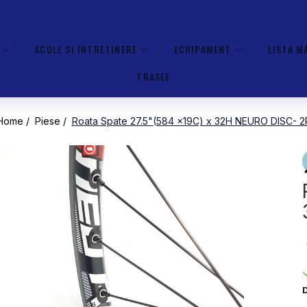
SCULE SI INTRETINERE
ECHIPAMENT
LISTA M
TRASEE
Home /
Piese /
Roata Spate 27.5"(584 x19C) x 32H NEURO DISC- 2
D