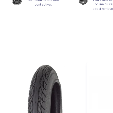
online cu ca
cont activat
MONOBLOC
direct ramburs