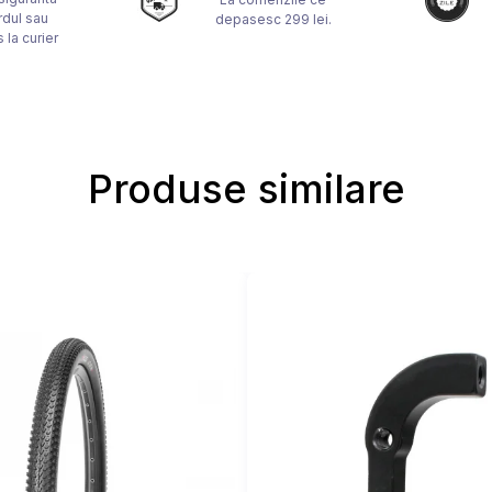
rdul sau
depasesc 299 lei.
 la curier
Produse similare