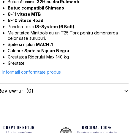
Butuc Aluminiu
32H cu doi Rulmenti
Butuc compatibil Shimano
8-11 viteze MTB
8-10 viteze Road
Prindere disc
IS-System (6 Bolt)
.
Majoritatea Minitools au un T25 Torx pentru demontarea
celor sase suruburi.
Spite si nipluri
MACH .1
Culoare
Spite si Nipluri Negru
Greutatea Riderului Max 140 kg
Greutate
Informatii conformitate produs
Review-uri
(0)
DREPT DE RETUR
ORIGINAL 100%
14 zile conform
Produse originale de la