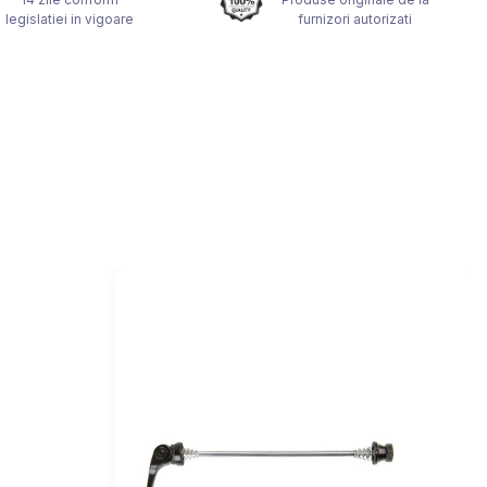
legislatiei in vigoare
furnizori autorizati