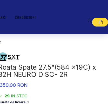
ARCI
CONCURSURI
R
Roata Spate 27.5"(584 x19C) x
32H NEURO DISC- 2R
350,00 RON
29
IN STOC
urata de livrare:
1