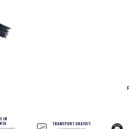
E IN
NTA
TRANSPORT GRATUIT
 siguranta
La comenzile ce