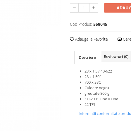
ADAUG
Cod Produs:
558045
Adauga la Favorite
Cere 
Review-uri
(0)
Descriere
28 x 1.5 / 40-622
28 x 1.50"
700 x 38C
Culoare negru
greutate 800 g
KU-2001 One 0 One
22 TPI
Informatii conformitate prod