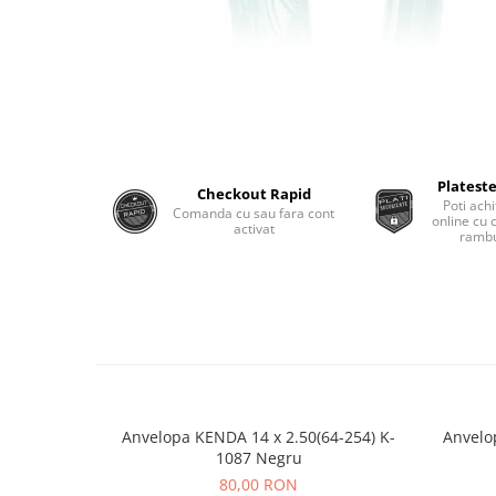
Monobloc
Plateste
Checkout Rapid
Poti achi
Comanda cu sau fara cont
online cu 
activat
rambu
Anvelopa KENDA 14 x 2.50(64-254) K-
Anvelo
1087 Negru
80,00 RON