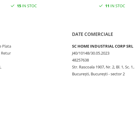
15
IN STOC
11
IN STOC
DATE COMERCIALE
 Plata
SC HOME INDUSTRIAL CORP SRL
e Retur
J40/10148/30.05.2023
48257638
L
Str. Rascoala 1907, Nr. 2, Bl. 1, Sc. 1,
București, București - sector 2