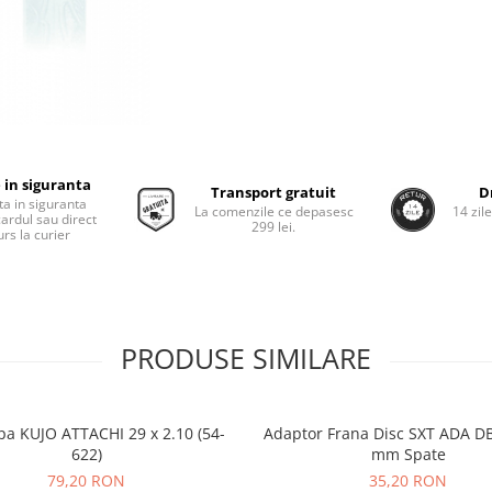
 in siguranta
Transport gratuit
D
ta in siguranta
La comenzile ce depasesc
14 zil
cardul sau direct
299 lei.
rs la curier
PRODUSE SIMILARE
pa KUJO ATTACHI 29 x 2.10 (54-
Adaptor Frana Disc SXT ADA DB
622)
mm Spate
79,20 RON
35,20 RON