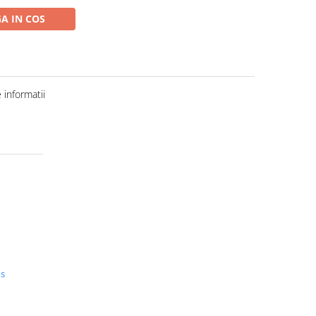
A IN COS
informatii
us