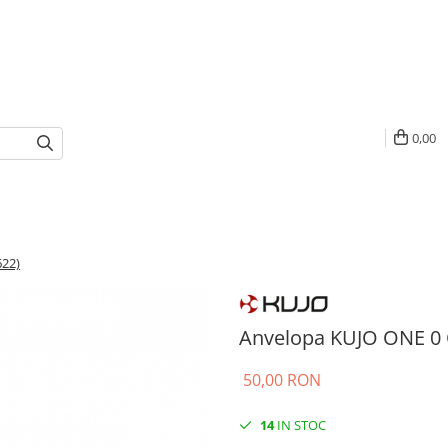
0,00
622)
Anvelopa KUJO ONE 0 
50,00 RON
14
IN STOC