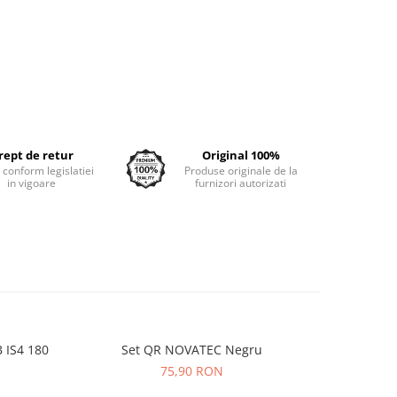
rept de retur
Original 100%
e conform legislatiei
Produse originale de la
in vigoare
furnizori autorizati
 IS4 180
Set QR NOVATEC Negru
Camera K
75,90 RON