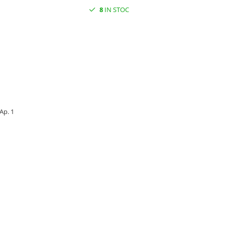
8
IN STOC
 Ap. 1