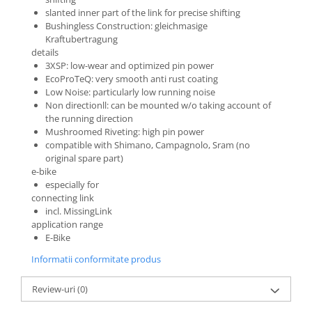
slanted inner part of the link for precise shifting
Monobloc
Bushingless Construction: gleichmasige
Kraftubertragung
details
3XSP: low-wear and optimized pin power
EcoProTeQ: very smooth anti rust coating
Low Noise: particularly low running noise
Non directionll: can be mounted w/o taking account of
the running direction
Mushroomed Riveting: high pin power
compatible with Shimano, Campagnolo, Sram (no
original spare part)
e-bike
especially for
connecting link
incl. MissingLink
application range
E-Bike
Informatii conformitate produs
Review-uri
(0)