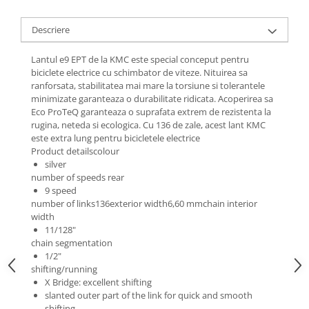
Roti Spate
Sonerie
Frane V-Brake
Descriere
Diverse
Set Roti
Lantul e9 EPT de la KMC este special conceput pentru
Accesorii Remorca
Suspensii Spate
biciclete electrice cu schimbator de viteze.
Nituirea sa
Roti ajutatoare
ranforsata, stabilitatea mai mare la torsiune si tolerantele
Butuci Roata
Scaune pentru Copii
minimizate garanteaza o durabilitate ridicata.
Acoperirea sa
Eco ProTeQ garanteaza o suprafata extrem de rezistenta la
Pinioane
Transport si Depozitare
rugina, neteda si ecologica.
Cu 136 de zale, acest lant KMC
Schimbator Pinioane
este extra lung pentru bicicletele electrice
Product detailscolour
Schimbator Foi
silver
Manete Schimbator
number of speeds rear
9 speed
Etrier frana
number of links136exterior width6,60 mmchain interior
width
Jante
11/128"
Angrenaje
chain segmentation
1/2"
Ureche cadru
shifting/running
X Bridge: excellent shifting
Disc frana
slanted outer part of the link for quick and smooth
Cuvete
shifting