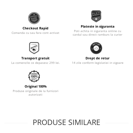
Plateste in siguranta
Checkout Rapid
Poti achita in siguranta online cu
Comanda cu sau fara cont activat
cardul sau direct ramburs la curier
Transport gratuit
Drept de retur
La comenzile ce depasesc 299 lei.
14 zile conform legislatiei in vigoare
Original 100%
Produse originale de la furnizori
autorizati
PRODUSE SIMILARE