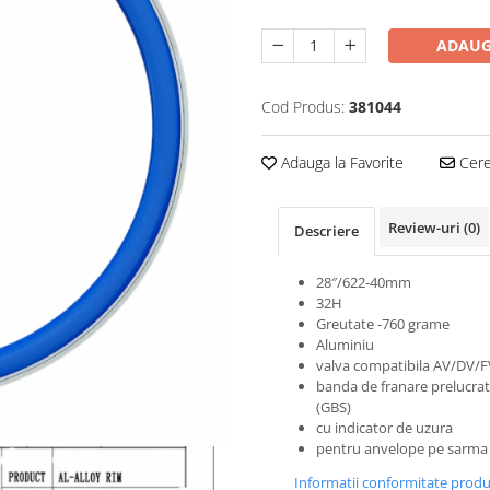
ADAUG
Cod Produs:
381044
Adauga la Favorite
Cere 
Review-uri
(0)
Descriere
28″/622-40mm
32H
Greutate -760 grame
Aluminiu
valva compatibila AV/DV/F
banda de franare prelucra
(GBS)
cu indicator de uzura
pentru anvelope pe sarma
Informatii conformitate prod