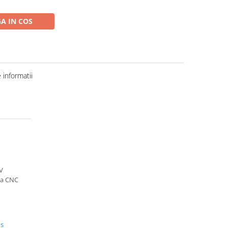
A IN COS
informatii
V
ta CNC
us