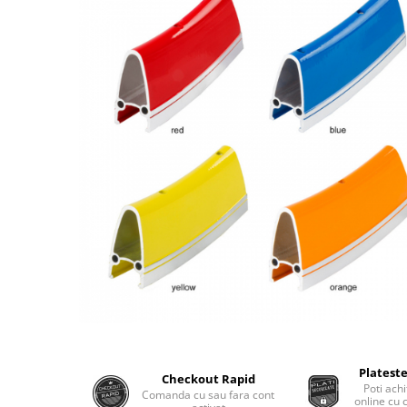
Plateste
Checkout Rapid
Poti achi
Comanda cu sau fara cont
online cu 