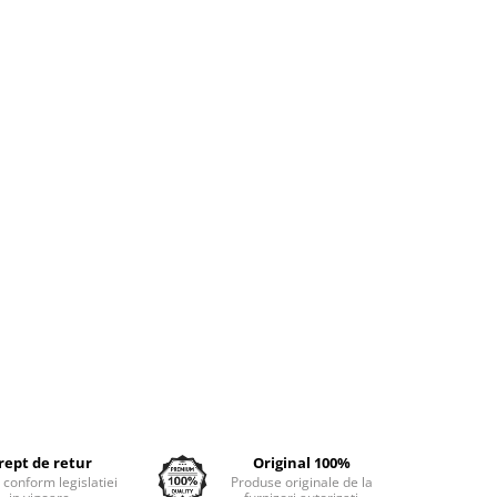
rept de retur
Original 100%
e conform legislatiei
Produse originale de la