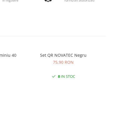
in vigoare
furnizori autorizati
miniu 40
Set QR NOVATEC Negru
Anvelopa
KRUS
75,90 RON
8
IN STOC