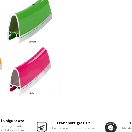
 in siguranta
Transport gratuit
D
ta in siguranta
La comenzile ce depasesc
14 zil
cardul sau direct