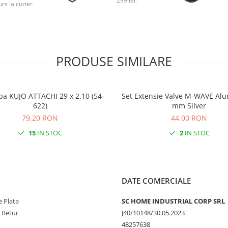
299 lei.
rs la curier
PRODUSE SIMILARE
pa KUJO ATTACHI 29 x 2.10 (54-
Set Extensie Valve M-WAVE Alu
622)
mm Silver
79,20 RON
44,00 RON
15
IN STOC
2
IN STOC
DATE COMERCIALE
 Plata
SC HOME INDUSTRIAL CORP SRL
e Retur
J40/10148/30.05.2023
48257638