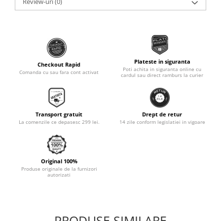
Review-uri
(0)
Monobloc
Plateste in siguranta
Checkout Rapid
Poti achita in siguranta online cu
Comanda cu sau fara cont activat
cardul sau direct ramburs la curier
Transport gratuit
Drept de retur
La comenzile ce depasesc 299 lei.
14 zile conform legislatiei in vigoare
Original 100%
Produse originale de la furnizori
autorizati
PRODUSE SIMILARE