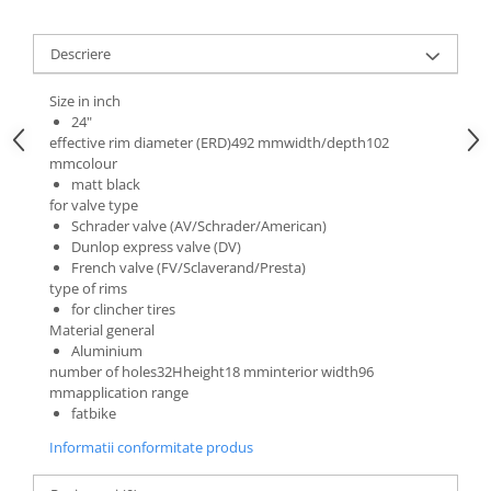
Roti Spate
Sonerie
Frane V-Brake
Descriere
Diverse
Set Roti
Accesorii Remorca
Size in inch
Suspensii Spate
24"
Roti ajutatoare
effective rim diameter (ERD)492 mmwidth/depth102
Butuci Roata
Scaune pentru Copii
mmcolour
Pinioane
Transport si Depozitare
matt black
for valve type
Schimbator Pinioane
Schrader valve (AV/Schrader/American)
Schimbator Foi
Dunlop express valve (DV)
French valve (FV/Sclaverand/Presta)
Manete Schimbator
type of rims
for clincher tires
Etrier frana
Material general
Jante
Aluminium
number of holes32Hheight18 mminterior width96
Angrenaje
mmapplication range
fatbike
Ureche cadru
Informatii conformitate produs
Disc frana
Cuvete