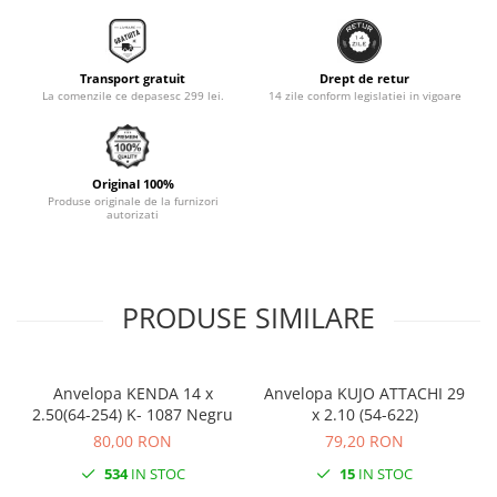
Monobloc
Transport gratuit
Drept de retur
La comenzile ce depasesc 299 lei.
14 zile conform legislatiei in vigoare
Original 100%
Produse originale de la furnizori
autorizati
PRODUSE SIMILARE
Anvelopa KENDA 14 x
Anvelopa KUJO ATTACHI 29
2.50(64-254) K- 1087 Negru
x 2.10 (54-622)
80,00 RON
79,20 RON
534
IN STOC
15
IN STOC