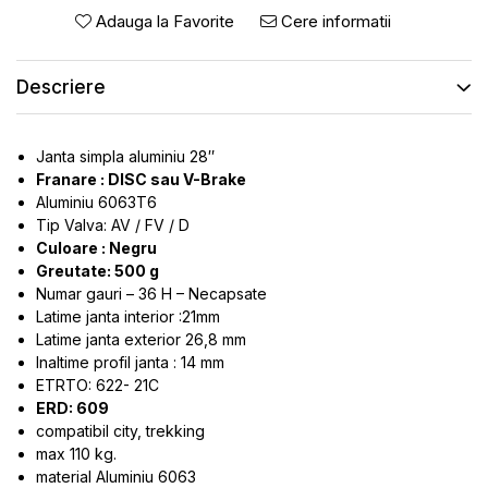
ROTI SPATE
SONERIE
Adauga la Favorite
Cere informatii
FRANE V-BRAKE
DIVERSE
SET ROTI
Accesorii Remorca
Descriere
SUSPENSII SPATE
Roti ajutatoare
Scaune pentru Copii
BUTUCI ROATA
Janta simpla aluminiu 28″
Transport si Depozitare
PINIOANE
Franare : DISC sau V-Brake
Aluminiu 6063T6
SCHIMBATOR PINIOANE
Tip Valva: AV / FV / D
SCHIMBATOR FOI
Culoare : Negru
Greutate: 500 g
MANETE SCHIMBATOR
Numar gauri – 36 H – Necapsate
ETRIER FRANA
Latime janta interior :21mm
Latime janta exterior 26,8 mm
JANTE
Inaltime profil janta : 14 mm
ANGRENAJE
ETRTO: 622- 21C
ERD: 609
URECHE CADRU
compatibil city, trekking
DISC FRANA
max 110 kg.
CUVETE
material Aluminiu 6063