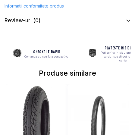
Informatii conformitate produs
MONOBLOC
Review-uri
(0)
PLATESTE IN SIGUR
CHECKOUT RAPID
Poti achita in siguranta 
Comanda cu sau fara cont activat
cardul sau direct ramb
curier
Produse similare