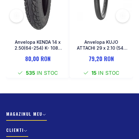
Anvelopa KENDA 14 x
Anvelopa KUJO
2.50(64-254) K- 1087
ATTACHI 29 x 2.10 (54-
Negru
622)
80,00 RON
79,20 RON
535
IN STOC
15
IN STOC
MAGAZINUL MEU
CLIENTI