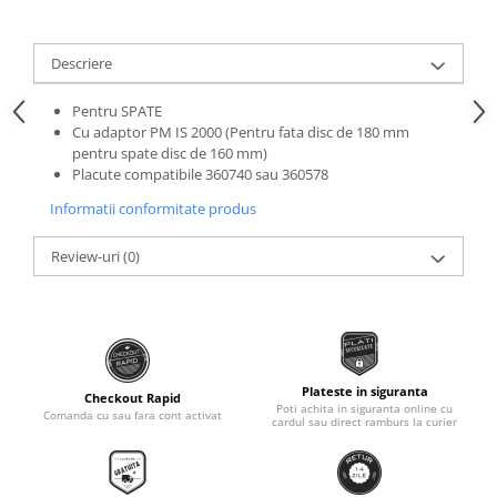
Roti Spate
Sonerie
Frane V-Brake
Descriere
Diverse
Set Roti
Accesorii Remorca
Suspensii Spate
Pentru SPATE
Roti ajutatoare
Cu adaptor PM IS 2000 (Pentru fata disc de 180 mm
Butuci Roata
pentru spate disc de 160 mm)
Scaune pentru Copii
Placute compatibile 360740 sau 360578
Pinioane
Transport si Depozitare
Informatii conformitate produs
Schimbator Pinioane
Schimbator Foi
Review-uri
(0)
Manete Schimbator
Etrier frana
Jante
Angrenaje
Plateste in siguranta
Checkout Rapid
Poti achita in siguranta online cu
Comanda cu sau fara cont activat
Ureche cadru
cardul sau direct ramburs la curier
Disc frana
Cuvete