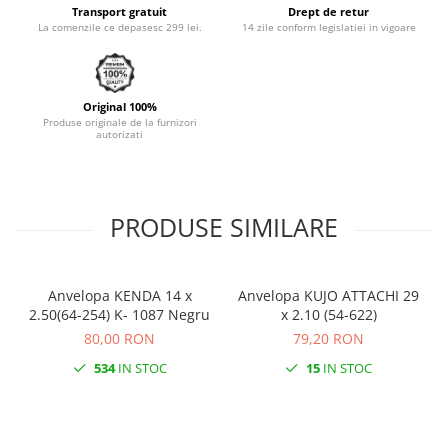
Transport gratuit
Drept de retur
Monobloc
La comenzile ce depasesc 299 lei.
14 zile conform legislatiei in vigoare
Original 100%
Produse originale de la furnizori
autorizati
PRODUSE SIMILARE
Anvelopa KENDA 14 x
Anvelopa KUJO ATTACHI 29
2.50(64-254) K- 1087 Negru
x 2.10 (54-622)
80,00 RON
79,20 RON
534
IN STOC
15
IN STOC