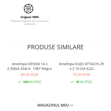
Monobloc
Original 100%
Produse originale de la furnizori
autorizati
PRODUSE SIMILARE
Anvelopa KENDA 14 x
Anvelopa KUJO ATTACHI 29
2.50(64-254) K- 1087 Negru
x 2.10 (54-622)
80,00 RON
79,20 RON
534
IN STOC
15
IN STOC
MAGAZINUL MEU