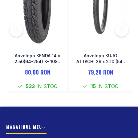
MONOBLOC
Anvelopa KENDA 14 x
Anvelopa KUJO
2.50(64-254) K- 1087
ATTACHI 29 x 2.10 (54-
Negru
622)
80,00 RON
79,20 RON
533
IN STOC
15
IN STOC
MAGAZINUL MEU