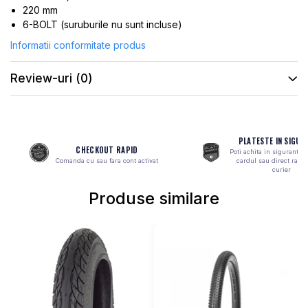
ROTI SPATE
SONERIE
220 mm
FRANE V-BRAKE
6-BOLT (suruburile nu sunt incluse)
DIVERSE
SET ROTI
Informatii conformitate produs
Accesorii Remorca
SUSPENSII SPATE
Roti ajutatoare
Review-uri
(0)
Scaune pentru Copii
BUTUCI ROATA
Transport si Depozitare
PINIOANE
SCHIMBATOR PINIOANE
PLATESTE IN SIGUR
CHECKOUT RAPID
SCHIMBATOR FOI
Poti achita in siguranta 
Comanda cu sau fara cont activat
cardul sau direct ramb
curier
MANETE SCHIMBATOR
ETRIER FRANA
Produse similare
JANTE
ANGRENAJE
URECHE CADRU
DISC FRANA
CUVETE