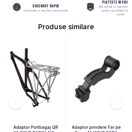
PLATESTE IN SIGUR
MONOBLOC
CHECKOUT RAPID
Poti achita in siguranta 
Comanda cu sau fara cont activat
cardul sau direct ramb
curier
Produse similare
Adaptor Portbagaj QR
Adaptor prindere Far pe