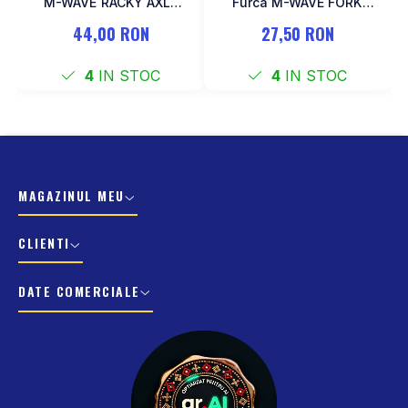
M-WAVE RACKY AXLE
Furca M-WAVE FORK
137-177 mm
COCKPIT Negru
44,00 RON
27,50 RON
4
IN STOC
4
IN STOC
MAGAZINUL MEU
CLIENTI
DATE COMERCIALE