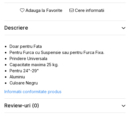
ROTI SPATE
SONERIE
FRANE V-BRAKE
Adauga la Favorite
Cere informatii
DIVERSE
SET ROTI
Accesorii Remorca
Descriere
SUSPENSII SPATE
Roti ajutatoare
Scaune pentru Copii
BUTUCI ROATA
Transport si Depozitare
PINIOANE
Doar pentru Fata
Pentru Furca cu Suspensie sau pentru Furca Fixa.
SCHIMBATOR PINIOANE
Prindere Universala
SCHIMBATOR FOI
Capacitate maxima 25 kg.
Pentru 24"-29"
MANETE SCHIMBATOR
Aluminiu
ETRIER FRANA
Culoare Negru
JANTE
Informatii conformitate produs
ANGRENAJE
Review-uri
(0)
URECHE CADRU
DISC FRANA
CUVETE