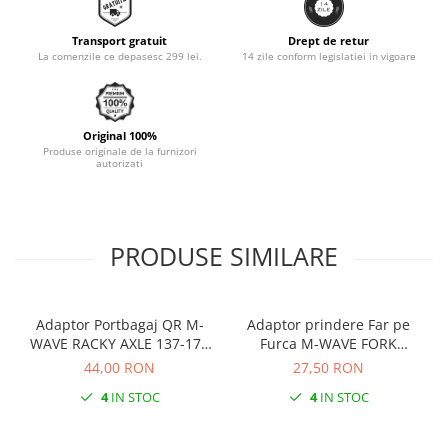
Monobloc
Transport gratuit
Drept de retur
La comenzile ce depasesc 299 lei.
14 zile conform legislatiei in vigoare
Original 100%
Produse originale de la furnizori
autorizati
PRODUSE SIMILARE
Adaptor Portbagaj QR M-
Adaptor prindere Far pe
WAVE RACKY AXLE 137-177
Furca M-WAVE FORK
mm
COCKPIT Negru
44,00 RON
27,50 RON
4
IN STOC
4
IN STOC