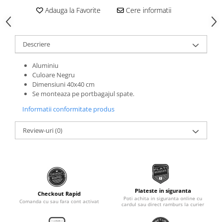
Roti Spate
Adauga la Favorite
Cere informatii
Sonerie
Frane V-Brake
Diverse
Set Roti
Descriere
Accesorii Remorca
Suspensii Spate
Roti ajutatoare
Butuci Roata
Aluminiu
Scaune pentru Copii
Culoare Negru
Pinioane
Transport si Depozitare
Dimensiuni 40x40 cm
Se monteaza pe portbagajul spate.
Schimbator Pinioane
Informatii conformitate produs
Schimbator Foi
Manete Schimbator
Review-uri
(0)
Etrier frana
Jante
Angrenaje
Ureche cadru
Plateste in siguranta
Checkout Rapid
Poti achita in siguranta online cu
Comanda cu sau fara cont activat
Disc frana
cardul sau direct ramburs la curier
Cuvete