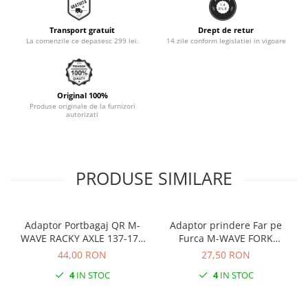
Monobloc
Transport gratuit
Drept de retur
La comenzile ce depasesc 299 lei.
14 zile conform legislatiei in vigoare
Original 100%
Produse originale de la furnizori
autorizati
PRODUSE SIMILARE
Adaptor Portbagaj QR M-
Adaptor prindere Far pe
WAVE RACKY AXLE 137-177
Furca M-WAVE FORK
mm
COCKPIT Negru
44,00 RON
27,50 RON
4
IN STOC
4
IN STOC