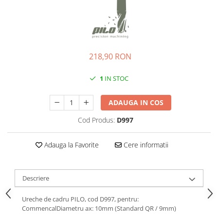
Ochelari
Cosuri pentru Biciclete
ZA Missinglink
Ghidoline
Solutii Tubeless
Huse Șa
Spacere/Axe Butuci/Rulmenti
Mansoane
Cabluri
218,90 RON
Pedale
Camere de bicicleta
1
IN STOC
Pedale SPD
Accesorii Camere
Accesorii Pedale
Capete Cablu si Manta
ADAUGA IN COS
Borsete si Genti
Coliere Șa
Cod Produs:
D997
Protectii Cadru
Accesorii Frane Hidraulice
Șei
Adauga la Favorite
Cere informatii
Distantiere
Antifurturi
Thru Axle
Suport bidon si bidon
Placute Frana Disc
Descriere
Aparatori noroi
Saboti Frana
Ureche de cadru PILO, cod D997, pentru:
Oglinda
Roti Fata
CommencalDiametru ax: 10mm (Standard QR / 9mm)
Pompe