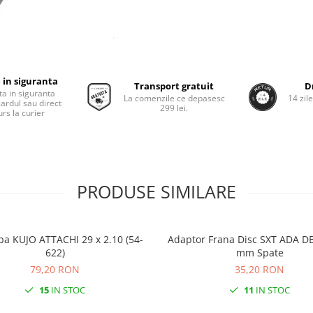
 in siguranta
Transport gratuit
D
ta in siguranta
La comenzile ce depasesc
14 zil
cardul sau direct
299 lei.
rs la curier
PRODUSE SIMILARE
pa KUJO ATTACHI 29 x 2.10 (54-
Adaptor Frana Disc SXT ADA DB
622)
mm Spate
79,20 RON
35,20 RON
15
IN STOC
11
IN STOC