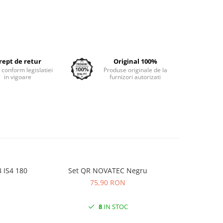
rept de retur
Original 100%
e conform legislatiei
Produse originale de la
in vigoare
furnizori autorizati
 IS4 180
Set QR NOVATEC Negru
Camera K
75,90 RON
8
IN STOC