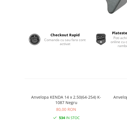
Plateste
Checkout Rapid
Poti achi
Comanda cu sau fara cont
online cu 
activat
rambu
Anvelopa KENDA 14 x 2.50(64-254) K-
Anvelo
1087 Negru
80,00 RON
534
IN STOC