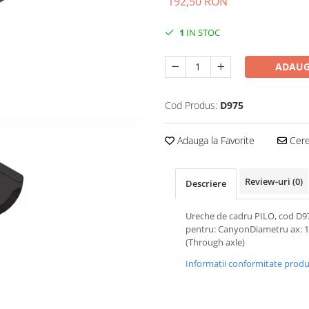
192,50 RON
1
IN STOC
ADAUG
Cod Produs:
D975
Adauga la Favorite
Cere 
Review-uri
(0)
Descriere
Ureche de cadru PILO, cod D9
pentru: CanyonDiametru ax:
(Through axle)
Informatii conformitate prod