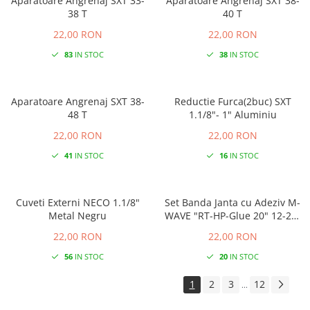
Aparatoare Angrenaj SXT 33-
Aparatoare Angrenaj SXT 38-
38 T
40 T
22,00 RON
22,00 RON
83
IN STOC
38
IN STOC
Aparatoare Angrenaj SXT 38-
Reductie Furca(2buc) SXT
48 T
1.1/8"- 1" Aluminiu
22,00 RON
22,00 RON
41
IN STOC
16
IN STOC
Cuveti Externi NECO 1.1/8"
Set Banda Janta cu Adeziv M-
Metal Negru
WAVE "RT-HP-Glue 20" 12-29"
(20-203/622) 20 mm
22,00 RON
22,00 RON
56
IN STOC
20
IN STOC
1
2
3
12
...