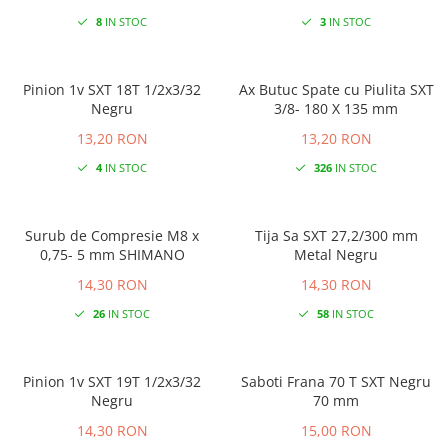
8
IN STOC
3
IN STOC
Pinion 1v SXT 18T 1/2x3/32
Ax Butuc Spate cu Piulita SXT
Negru
3/8- 180 X 135 mm
13,20 RON
13,20 RON
4
IN STOC
326
IN STOC
Surub de Compresie M8 x
Tija Sa SXT 27,2/300 mm
0,75- 5 mm SHIMANO
Metal Negru
14,30 RON
14,30 RON
26
IN STOC
58
IN STOC
Pinion 1v SXT 19T 1/2x3/32
Saboti Frana 70 T SXT Negru
Negru
70 mm
14,30 RON
15,00 RON