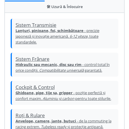
Ureche cadru
🛠️ Uzură & Înlocuire
Disc frana
Cuvete
Sistem Transmisie
Lanțuri, pinioane, foi, schimbătoare
- precizie
Monobloc
japoneză și inovație americană.
6-12 viteze
, toate
standardele.
Sistem Frânare
Hidraulic sau mecanic, disc sau rim
- control total în
orice condiții.
Compatibilitate universală
garantată.
Cockpit & Control
Ghidoane, pipe, tije șa, gripper
- poziție perfectă și
confort maxim.
Aluminiu și carbon
pentru toate stilurile.
Roți & Rulare
Anvelope, camere, jante, butuci
- de la commuting la
racing extrem.
Tubeless ready
și protecție antipană.