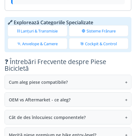
🔗 Explorează Categoriile Specializate
⛓️ Lanțuri & Transmisie
🛑 Sisteme Frânare
🏃 Anvelope & Camere
🎯 Cockpit & Control
❓ Întrebări Frecvente despre Piese
Bicicletă
Cum aleg piese compatibile?
+
OEM vs Aftermarket - ce aleg?
+
Cât de des înlocuiesc componentele?
+
Merită piese premium pe bike entry-level?
+