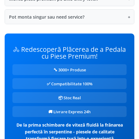
Pot monta singur sau need service?
+
🚴 Redescoperă Plăcerea de a Pedala
cu Piese Premium!
🔧 3000+ Produse
✅ Compatibilitate 100%
📦 Stoc Real
🚚 Livrare Express 24h
De la prima schimbare de viteză fluidă la frânarea
perfectă în serpentine - piesele de calitate
transformă fiecare tură într-o experiență