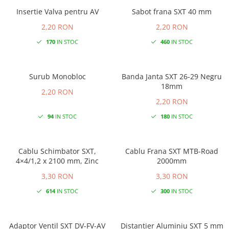
Insertie Valva pentru AV
Sabot frana SXT 40 mm
2,20 RON
2,20 RON
170
IN STOC
460
IN STOC
Surub Monobloc
Banda Janta SXT 26-29 Negru
18mm
2,20 RON
2,20 RON
94
IN STOC
180
IN STOC
Cablu Schimbator SXT,
Cablu Frana SXT MTB-Road
4×4/1,2 x 2100 mm, Zinc
2000mm
3,30 RON
3,30 RON
614
IN STOC
300
IN STOC
Adaptor Ventil SXT DV-FV-AV
Distantier Aluminiu SXT 5 mm