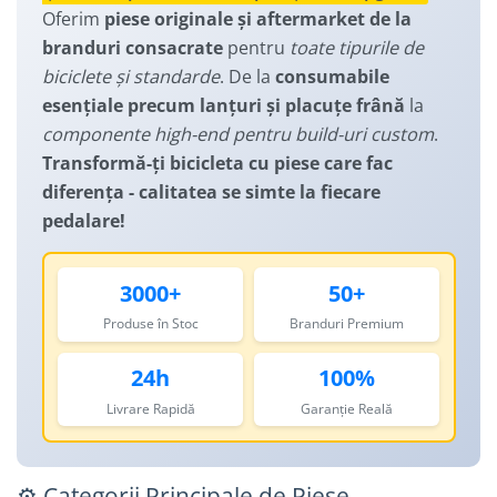
Manusi
Oferim
piese originale și aftermarket de la
Lanturi
Lumini Spate
branduri consacrate
pentru
toate tipurile de
Ochelari
Cosuri pentru Biciclete
ZA Missinglink
biciclete și standarde
. De la
consumabile
Solutii Tubeless
Ghidoline
esențiale precum lanțuri și placuțe frână
la
Spacere/Axe Butuci/Rulmenti
Huse Șa
componente high-end pentru build-uri custom
.
Transformă-ți bicicleta cu piese care fac
Cabluri
Mansoane
diferența - calitatea se simte la fiecare
Camere de bicicleta
Pedale
pedalare!
Accesorii Camere
Pedale SPD
Accesorii Pedale
Capete Cablu si Manta
3000+
50+
Borsete si Genti
Coliere Șa
Produse în Stoc
Branduri Premium
Protectii Cadru
Accesorii Frane Hidraulice
Șei
24h
100%
Distantiere
Antifurturi
Livrare Rapidă
Garanție Reală
Thru Axle
Suport bidon si bidon
Placute Frana Disc
Aparatori noroi
Saboti Frana
⚙️ Categorii Principale de Piese