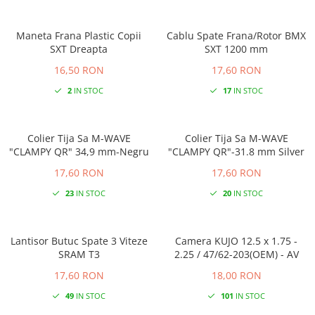
Maneta Frana Plastic Copii
Cablu Spate Frana/Rotor BMX
SXT Dreapta
SXT 1200 mm
16,50 RON
17,60 RON
2
IN STOC
17
IN STOC
Colier Tija Sa M-WAVE
Colier Tija Sa M-WAVE
"CLAMPY QR" 34,9 mm-Negru
"CLAMPY QR"-31.8 mm Silver
17,60 RON
17,60 RON
23
IN STOC
20
IN STOC
Lantisor Butuc Spate 3 Viteze
Camera KUJO 12.5 x 1.75 -
SRAM T3
2.25 / 47/62-203(OEM) - AV
17,60 RON
18,00 RON
49
IN STOC
101
IN STOC