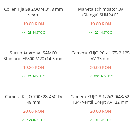
Colier Tija Sa ZOOM 31,8 mm
Maneta schimbator 3v
Negru
(Stanga) SUNRACE
19,80 RON
19,80 RON
25
IN STOC
22
IN STOC
Surub Angrenaj SAMOX
Camera KUJO 26 x 1.75-2.125
Shimano EP800 M20x14,5 mm
AV 33 mm
19,80 RON
20,00 RON
21
IN STOC
300
IN STOC
Camera KUJO 700×28-45C FV
Camera KUJO 8-1/2x2.0(48/52-
48 mm
134) Ventil Drept AV -22 mm
20,00 RON
20,00 RON
124
IN STOC
90
IN STOC