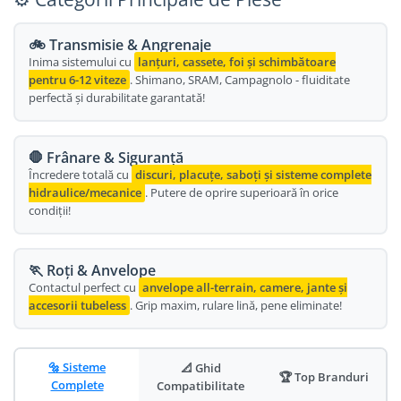
Oglinda
Roti Fata
🚲 Transmisie & Angrenaje
Pompe
Roti Spate
Inima sistemului cu
lanțuri, cassete, foi și schimbătoare
Sonerie
pentru 6-12 viteze
. Shimano, SRAM, Campagnolo - fluiditate
Frane V-Brake
perfectă și durabilitate garantată!
Diverse
Set Roti
Accesorii Remorca
Suspensii Spate
🛑 Frânare & Siguranță
Roti ajutatoare
Butuci Roata
Încredere totală cu
discuri, placuțe, saboți și sisteme complete
Scaune pentru Copii
hidraulice/mecanice
. Putere de oprire superioară în orice
Pinioane
Transport si Depozitare
condiții!
Schimbator Pinioane
Schimbator Foi
🏃 Roți & Anvelope
Contactul perfect cu
anvelope all-terrain, camere, jante și
Manete Schimbator
accesorii tubeless
. Grip maxim, rulare lină, pene eliminate!
Etrier frana
Jante
🔩 Sisteme
📐 Ghid
🏆 Top Branduri
Angrenaje
Complete
Compatibilitate