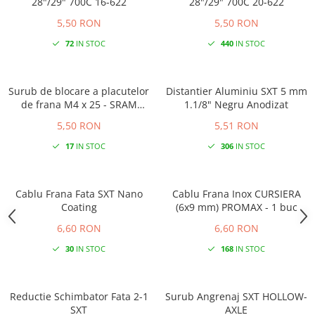
28"/29" 700C 16-622
28"/29" 700C 20-622
5,50 RON
5,50 RON
72
IN STOC
440
IN STOC
Surub de blocare a placutelor
Distantier Aluminiu SXT 5 mm
de frana M4 x 25 - SRAM
1.1/8" Negru Anodizat
RED/FORCE/RIVAL
5,50 RON
5,51 RON
17
IN STOC
306
IN STOC
Cablu Frana Fata SXT Nano
Cablu Frana Inox CURSIERA
Coating
(6x9 mm) PROMAX - 1 buc
6,60 RON
6,60 RON
30
IN STOC
168
IN STOC
Reductie Schimbator Fata 2-1
Surub Angrenaj SXT HOLLOW-
SXT
AXLE