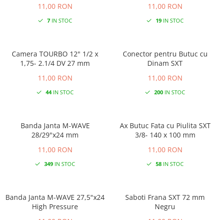
11,00 RON
11,00 RON
7
IN STOC
19
IN STOC
Camera TOURBO 12" 1/2 x
Conector pentru Butuc cu
1,75- 2.1/4 DV 27 mm
Dinam SXT
11,00 RON
11,00 RON
44
IN STOC
200
IN STOC
Banda Janta M-WAVE
Ax Butuc Fata cu Piulita SXT
28/29"x24 mm
3/8- 140 x 100 mm
11,00 RON
11,00 RON
349
IN STOC
58
IN STOC
Banda Janta M-WAVE 27,5"x24
Saboti Frana SXT 72 mm
High Pressure
Negru