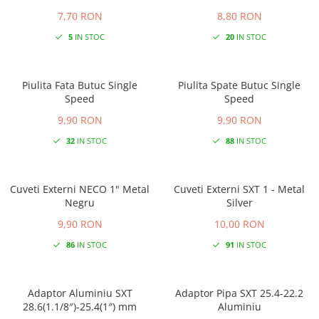
7,70 RON
8,80 RON
5
IN STOC
20
IN STOC
Piulita Fata Butuc Single
Piulita Spate Butuc Single
Speed
Speed
9,90 RON
9,90 RON
32
IN STOC
88
IN STOC
Cuveti Externi NECO 1" Metal
Cuveti Externi SXT 1 - Metal
Negru
Silver
9,90 RON
10,00 RON
86
IN STOC
91
IN STOC
Adaptor Aluminiu SXT
Adaptor Pipa SXT 25.4-22.2
28.6(1.1/8″)-25.4(1″) mm
Aluminiu