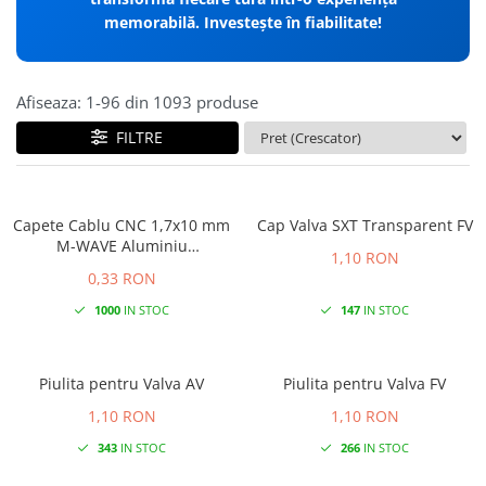
memorabilă. Investește în fiabilitate!
Afiseaza:
1-
96
din
1093
produse
FILTRE
Capete Cablu CNC 1,7x10 mm
Cap Valva SXT Transparent FV
M-WAVE Aluminiu
1,10 RON
Gold/Orange Anodizat
0,33 RON
1000
IN STOC
147
IN STOC
Piulita pentru Valva AV
Piulita pentru Valva FV
1,10 RON
1,10 RON
343
IN STOC
266
IN STOC