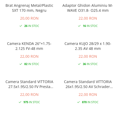
Brat Angrenaj Metal/Plastic
Adaptor Ghidon Aluminiu M-
SXT 170 mm, Negru
WAVE O31.8- O25.4 mm
20,00 RON
22,00 RON
26
IN STOC
16
IN STOC
Camera KENDA 26"×1.75-
Camera KUJO 28/29 x 1.90-
2.125 FV-48 mm
2.35 AV 48 mm
22,00 RON
22,00 RON
82
IN STOC
36
IN STOC
Camera Standard VITTORIA
Camera Standard VITTORIA
27.5x1.95/2.50 FV Presta
26x1.95/2.50 AV Schrader
48mm
48mm
22,00 RON
22,00 RON
975
IN STOC
870
IN STOC