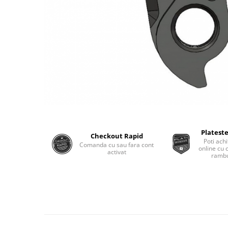
Plateste
Checkout Rapid
Poti achi
Comanda cu sau fara cont
online cu 
activat
rambu