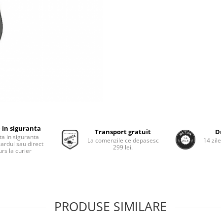
 in siguranta
Transport gratuit
D
ta in siguranta
La comenzile ce depasesc
14 zil
cardul sau direct
299 lei.
rs la curier
PRODUSE SIMILARE