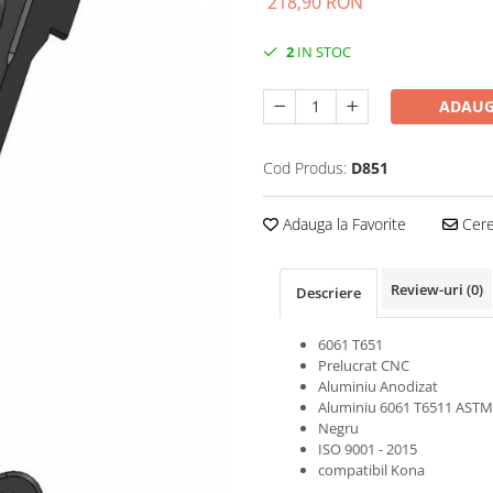
218,90 RON
2
IN STOC
ADAUG
Cod Produs:
D851
Adauga la Favorite
Cere 
Review-uri
(0)
Descriere
6061 T651
Prelucrat CNC
Aluminiu Anodizat
Aluminiu 6061 T6511 ASTM
Negru
ISO 9001 - 2015
compatibil Kona