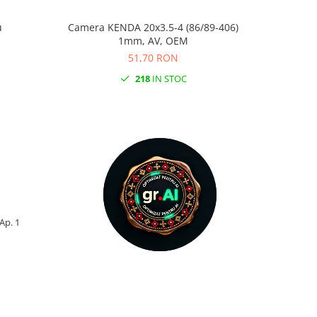
u
Camera KENDA 20x3.5-4 (86/89-406)
Butuc Sp
1mm, AV, OEM
51,70 RON
218
IN STOC
 Ap. 1