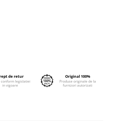
rept de retur
Original 100%
e conform legislatiei
Produse originale de la
in vigoare
furnizori autorizati