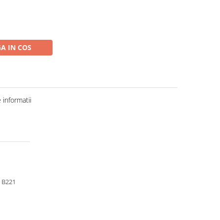
A IN COS
informatii
 B221