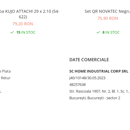
pa KUJO ATTACHI 29 x 2.10 (54-
Set QR NOVATEC Negr
622)
75,90 RON
79,20 RON
15
IN STOC
8
IN STOC
DATE COMERCIALE
 Plata
SC HOME INDUSTRIAL CORP SRL
e Retur
J40/10148/30.05.2023
48257638
L
Str. Rascoala 1907, Nr. 2, Bl. 1, Sc. 1,
București, București - sector 2