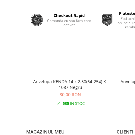
Roti Spate
Sonerie
Frane V-Brake
Plateste
Checkout Rapid
Diverse
Poti achi
Comanda cu sau fara cont
Set Roti
online cu 
activat
rambu
Accesorii Remorca
Suspensii Spate
Roti ajutatoare
Butuci Roata
Scaune pentru Copii
Pinioane
Transport si Depozitare
Schimbator Pinioane
Schimbator Foi
Manete Schimbator
Anvelopa KENDA 14 x 2.50(64-254) K-
Anvelo
Etrier frana
1087 Negru
80,00 RON
Jante
535
IN STOC
Angrenaje
Ureche cadru
Disc frana
MAGAZINUL MEU
CLIENTI
Cuvete