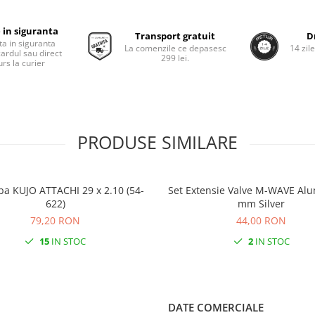
 in siguranta
Transport gratuit
D
ta in siguranta
La comenzile ce depasesc
14 zil
cardul sau direct
299 lei.
rs la curier
PRODUSE SIMILARE
pa KUJO ATTACHI 29 x 2.10 (54-
Set Extensie Valve M-WAVE Alu
622)
mm Silver
79,20 RON
44,00 RON
15
IN STOC
2
IN STOC
DATE COMERCIALE