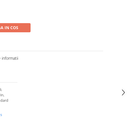
A IN COS
informatii
9,
in,
ndard
us