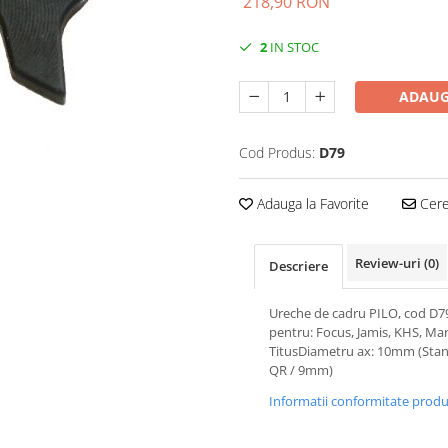
218,90 RON
2
IN STOC
ADAUG
Cod Produs:
D79
Adauga la Favorite
Cere 
Review-uri
(0)
Descriere
Ureche de cadru PILO, cod D7
pentru: Focus, Jamis, KHS, Mar
TitusDiametru ax: 10mm (Sta
QR / 9mm)
Informatii conformitate prod