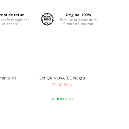
rept de retur
Original 100%
e conform legislatiei
Produse originale de la
in vigoare
furnizori autorizati
miniu 40
Set QR NOVATEC Negru
Anvelopa
KRUS
75,90 RON
8
IN STOC