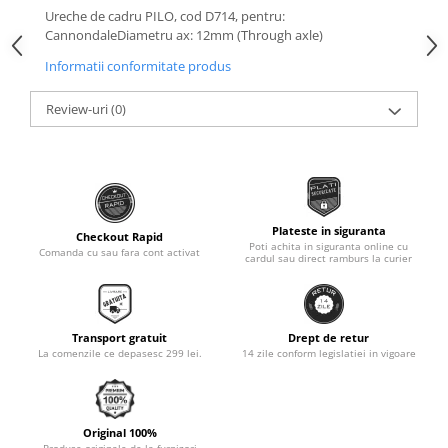
Roti Spate
Ureche de cadru PILO, cod D714, pentru:
Sonerie
CannondaleDiametru ax: 12mm (Through axle)
Frane V-Brake
Diverse
Informatii conformitate produs
Set Roti
Accesorii Remorca
Suspensii Spate
Review-uri
(0)
Roti ajutatoare
Butuci Roata
Scaune pentru Copii
Pinioane
Transport si Depozitare
Schimbator Pinioane
Schimbator Foi
Plateste in siguranta
Checkout Rapid
Poti achita in siguranta online cu
Comanda cu sau fara cont activat
Manete Schimbator
cardul sau direct ramburs la curier
Etrier frana
Jante
Transport gratuit
Drept de retur
Angrenaje
La comenzile ce depasesc 299 lei.
14 zile conform legislatiei in vigoare
Ureche cadru
Disc frana
Original 100%
Cuvete
Produse originale de la furnizori