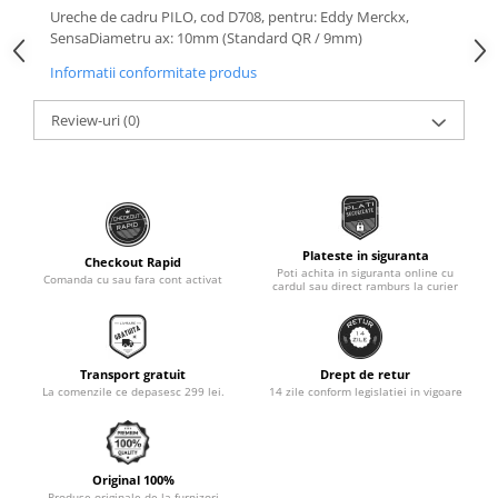
Roti Spate
Ureche de cadru PILO, cod D708, pentru: Eddy Merckx,
Sonerie
SensaDiametru ax: 10mm (Standard QR / 9mm)
Frane V-Brake
Diverse
Informatii conformitate produs
Set Roti
Accesorii Remorca
Suspensii Spate
Review-uri
(0)
Roti ajutatoare
Butuci Roata
Scaune pentru Copii
Pinioane
Transport si Depozitare
Schimbator Pinioane
Schimbator Foi
Plateste in siguranta
Checkout Rapid
Poti achita in siguranta online cu
Comanda cu sau fara cont activat
Manete Schimbator
cardul sau direct ramburs la curier
Etrier frana
Jante
Transport gratuit
Drept de retur
Angrenaje
La comenzile ce depasesc 299 lei.
14 zile conform legislatiei in vigoare
Ureche cadru
Disc frana
Original 100%
Cuvete
Produse originale de la furnizori