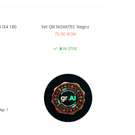
 IS4 180
Set QR NOVATEC Negru
Camera K
75,90 RON
8
IN STOC
 Ap. 1