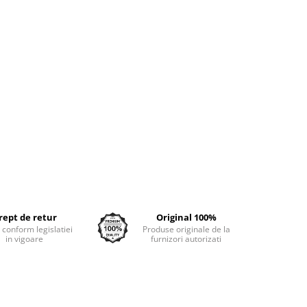
rept de retur
Original 100%
e conform legislatiei
Produse originale de la
in vigoare
furnizori autorizati