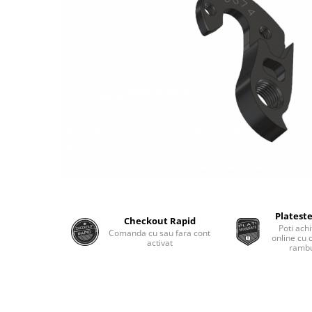
Plateste
Checkout Rapid
Poti achi
Comanda cu sau fara cont
online cu 
activat
rambu