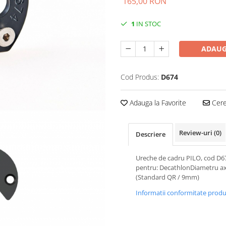
165,00 RON
1
IN STOC
ADAUG
Cod Produs:
D674
Adauga la Favorite
Cere 
Review-uri
(0)
Descriere
Ureche de cadru PILO, cod D6
pentru: DecathlonDiametru a
(Standard QR / 9mm)
Informatii conformitate prod