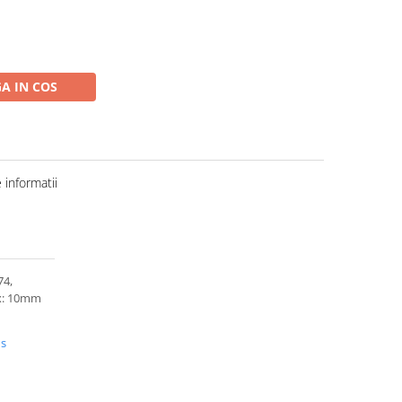
A IN COS
informatii
74,
x: 10mm
us