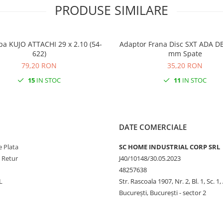
PRODUSE SIMILARE
pa KUJO ATTACHI 29 x 2.10 (54-
Adaptor Frana Disc SXT ADA DB
622)
mm Spate
79,20 RON
35,20 RON
15
IN STOC
11
IN STOC
DATE COMERCIALE
 Plata
SC HOME INDUSTRIAL CORP SRL
e Retur
J40/10148/30.05.2023
48257638
L
Str. Rascoala 1907, Nr. 2, Bl. 1, Sc. 1,
București, București - sector 2