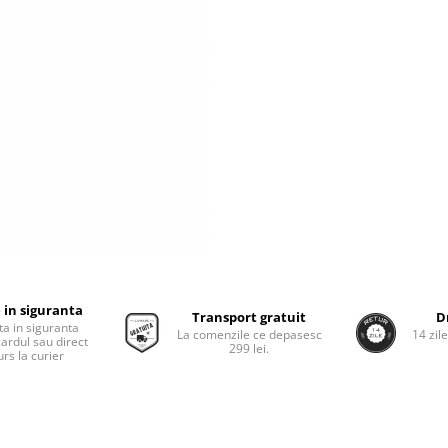
 in siguranta
Transport gratuit
D
ta in siguranta
La comenzile ce depasesc
14 zil
cardul sau direct
299 lei.
rs la curier