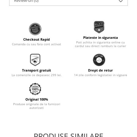
Review-uri
(0)
Monobloc
Plateste in siguranta
Checkout Rapid
Poti achita in siguranta online cu
Comanda cu sau fara cont activat
cardul sau direct ramburs la curier
Transport gratuit
Drept de retur
La comenzile ce depasesc 299 lei.
14 zile conform legislatiei in vigoare
Original 100%
Produse originale de la furnizori
autorizati
PRODUSE SIMILARE