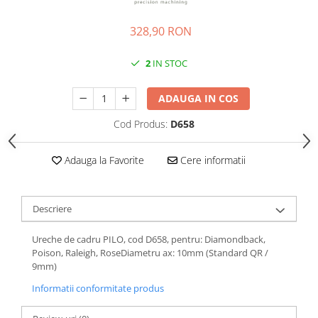
Roti Spate
Sonerie
Frane V-Brake
328,90 RON
Diverse
Set Roti
2
IN STOC
Accesorii Remorca
Suspensii Spate
Roti ajutatoare
Butuci Roata
ADAUGA IN COS
Scaune pentru Copii
Pinioane
Transport si Depozitare
Cod Produs:
D658
Schimbator Pinioane
Schimbator Foi
Adauga la Favorite
Cere informatii
Manete Schimbator
Etrier frana
Descriere
Jante
Ureche de cadru PILO, cod D658, pentru: Diamondback,
Angrenaje
Poison, Raleigh, RoseDiametru ax: 10mm (Standard QR /
9mm)
Ureche cadru
Informatii conformitate produs
Disc frana
Cuvete