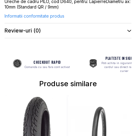
ROTI SPATE
Ureche de cadru PILO, cod D640, pentru: LapierreDiametru ax:
SONERIE
10mm (Standard QR / 9mm)
FRANE V-BRAKE
DIVERSE
Informatii conformitate produs
SET ROTI
Accesorii Remorca
SUSPENSII SPATE
Roti ajutatoare
Review-uri
(0)
Scaune pentru Copii
BUTUCI ROATA
Transport si Depozitare
PINIOANE
SCHIMBATOR PINIOANE
PLATESTE IN SIGUR
CHECKOUT RAPID
Poti achita in siguranta 
SCHIMBATOR FOI
Comanda cu sau fara cont activat
cardul sau direct ramb
curier
MANETE SCHIMBATOR
Produse similare
ETRIER FRANA
JANTE
ANGRENAJE
URECHE CADRU
DISC FRANA
CUVETE