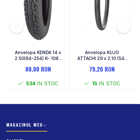
MONOBLOC
Anvelopa KENDA 14 x
Anvelopa KUJO
2.50(64-254) K- 1087
ATTACHI 29 x 2.10 (54-
Negru
622)
80,00 RON
79,20 RON
534
IN STOC
15
IN STOC
MAGAZINUL MEU