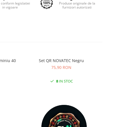
e conform legislatiei
Produse originale de la
in vigoare
furnizori autorizati
miniu 40
Set QR NOVATEC Negru
Anvelopa
KRUS
75,90 RON
8
IN STOC