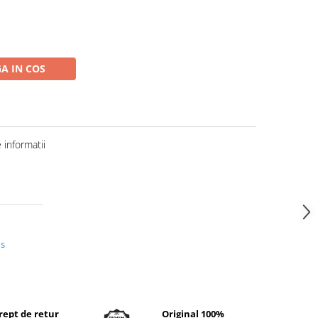
A IN COS
informatii
us
rept de retur
Original 100%