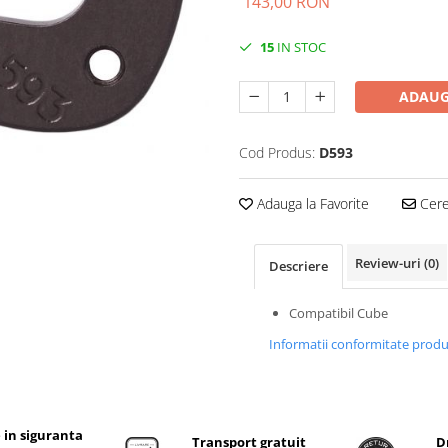
143,00 RON
15
IN STOC
ADAUG
Cod Produs:
D593
Adauga la Favorite
Cere 
Review-uri
(0)
Descriere
Compatibil Cube
Informatii conformitate prod
 in siguranta
Transport gratuit
D