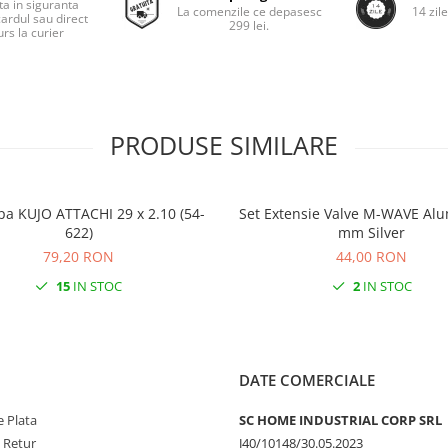
ta in siguranta
La comenzile ce depasesc
14 zil
cardul sau direct
299 lei.
rs la curier
PRODUSE SIMILARE
pa KUJO ATTACHI 29 x 2.10 (54-
Set Extensie Valve M-WAVE Alu
622)
mm Silver
79,20 RON
44,00 RON
15
IN STOC
2
IN STOC
DATE COMERCIALE
 Plata
SC HOME INDUSTRIAL CORP SRL
e Retur
J40/10148/30.05.2023