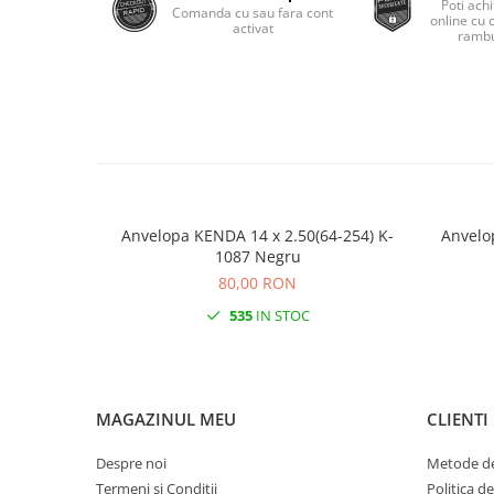
Poti achi
Roti Spate
Comanda cu sau fara cont
online cu 
activat
Sonerie
rambu
Frane V-Brake
Diverse
Set Roti
Accesorii Remorca
Suspensii Spate
Roti ajutatoare
Butuci Roata
Scaune pentru Copii
Pinioane
Transport si Depozitare
Schimbator Pinioane
Anvelopa KENDA 14 x 2.50(64-254) K-
Anvelo
Schimbator Foi
1087 Negru
Manete Schimbator
80,00 RON
535
IN STOC
Etrier frana
Jante
Angrenaje
MAGAZINUL MEU
CLIENTI
Ureche cadru
Disc frana
Despre noi
Metode de
Cuvete
Termeni si Conditii
Politica d