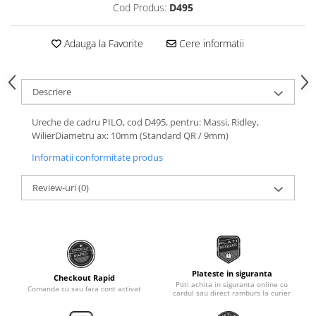
Roti Spate
Cod Produs:
D495
Sonerie
Frane V-Brake
Diverse
Adauga la Favorite
Cere informatii
Set Roti
Accesorii Remorca
Suspensii Spate
Roti ajutatoare
Descriere
Butuci Roata
Scaune pentru Copii
Pinioane
Transport si Depozitare
Ureche de cadru PILO, cod D495, pentru: Massi, Ridley,
WilierDiametru ax: 10mm (Standard QR / 9mm)
Schimbator Pinioane
Informatii conformitate produs
Schimbator Foi
Manete Schimbator
Review-uri
(0)
Etrier frana
Jante
Angrenaje
Ureche cadru
Plateste in siguranta
Checkout Rapid
Poti achita in siguranta online cu
Disc frana
Comanda cu sau fara cont activat
cardul sau direct ramburs la curier
Cuvete