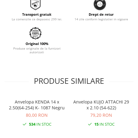
Monobloc
Transport gratuit
Drept de retur
La comenzile ce depasesc 299 lei.
14 zile conform legislatiei in vigoare
Original 100%
Produse originale de la furnizori
autorizati
PRODUSE SIMILARE
Anvelopa KENDA 14 x
Anvelopa KUJO ATTACHI 29
2.50(64-254) K- 1087 Negru
x 2.10 (54-622)
80,00 RON
79,20 RON
534
IN STOC
15
IN STOC