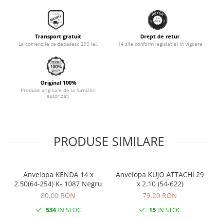
Monobloc
Transport gratuit
Drept de retur
La comenzile ce depasesc 299 lei.
14 zile conform legislatiei in vigoare
Original 100%
Produse originale de la furnizori
autorizati
PRODUSE SIMILARE
Anvelopa KENDA 14 x
Anvelopa KUJO ATTACHI 29
2.50(64-254) K- 1087 Negru
x 2.10 (54-622)
80,00 RON
79,20 RON
534
IN STOC
15
IN STOC