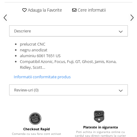
Roti Spate
Sonerie
Adauga la Favorite
Cere informatii
Frane V-Brake
Diverse
Set Roti
Accesorii Remorca
Suspensii Spate
Descriere
Roti ajutatoare
Butuci Roata
Scaune pentru Copii
prelucrat CNC
Pinioane
negru anodizat
Transport si Depozitare
aluminiu 6061 T651 US
Schimbator Pinioane
Compatibil Azonic, Focus, Fuji, GT, Ghost, Jamis, Kona,
Ridley, Scott…
Schimbator Foi
Informatii conformitate produs
Manete Schimbator
Etrier frana
Review-uri
(0)
Jante
Angrenaje
Ureche cadru
Disc frana
Plateste in siguranta
Checkout Rapid
Poti achita in siguranta online cu
Comanda cu sau fara cont activat
Cuvete
cardul sau direct ramburs la curier