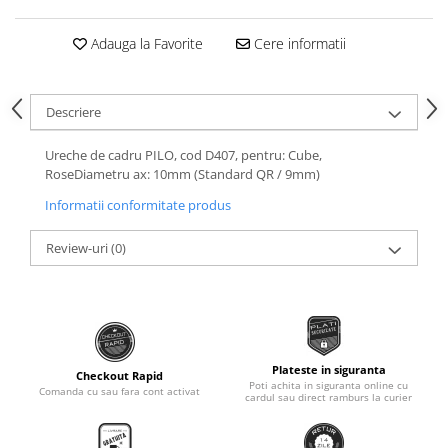
Roti Spate
Sonerie
Frane V-Brake
Adauga la Favorite
Cere informatii
Diverse
Set Roti
Accesorii Remorca
Suspensii Spate
Descriere
Roti ajutatoare
Butuci Roata
Scaune pentru Copii
Ureche de cadru PILO, cod D407, pentru: Cube,
Pinioane
Transport si Depozitare
RoseDiametru ax: 10mm (Standard QR / 9mm)
Schimbator Pinioane
Informatii conformitate produs
Schimbator Foi
Review-uri
(0)
Manete Schimbator
Etrier frana
Jante
Angrenaje
Plateste in siguranta
Checkout Rapid
Ureche cadru
Poti achita in siguranta online cu
Comanda cu sau fara cont activat
cardul sau direct ramburs la curier
Disc frana
Cuvete