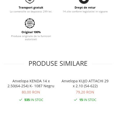
Monobloc
Transport gratuit
Drept de retur
La comenzile ce depasesc 299 lei.
14 zile conform legislatiei in vigoare
Original 100%
Produse originale de la furnizori
autorizati
PRODUSE SIMILARE
Anvelopa KENDA 14 x
Anvelopa KUJO ATTACHI 29
2.50(64-254) K- 1087 Negru
x 2.10 (54-622)
80,00 RON
79,20 RON
535
IN STOC
15
IN STOC