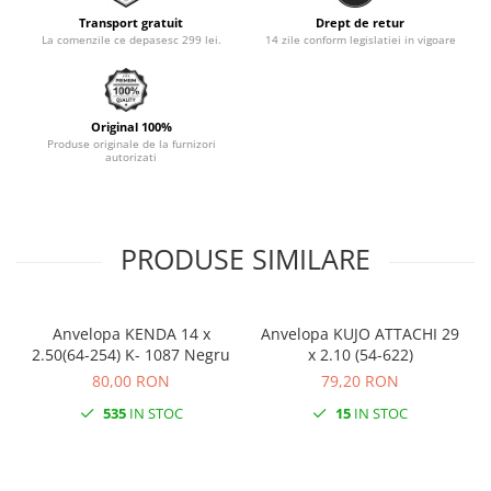
Transport gratuit
Drept de retur
Monobloc
La comenzile ce depasesc 299 lei.
14 zile conform legislatiei in vigoare
Original 100%
Produse originale de la furnizori
autorizati
PRODUSE SIMILARE
Anvelopa KENDA 14 x
Anvelopa KUJO ATTACHI 29
2.50(64-254) K- 1087 Negru
x 2.10 (54-622)
80,00 RON
79,20 RON
535
IN STOC
15
IN STOC