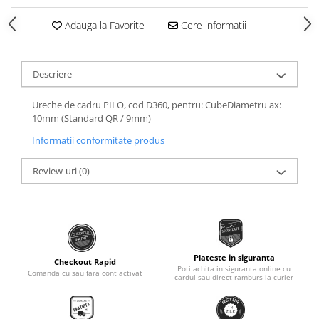
Roti Spate
Sonerie
Adauga la Favorite
Cere informatii
Frane V-Brake
Diverse
Set Roti
Accesorii Remorca
Suspensii Spate
Descriere
Roti ajutatoare
Butuci Roata
Scaune pentru Copii
Ureche de cadru PILO, cod D360, pentru: CubeDiametru ax:
Pinioane
10mm (Standard QR / 9mm)
Transport si Depozitare
Schimbator Pinioane
Informatii conformitate produs
Schimbator Foi
Review-uri
(0)
Manete Schimbator
Etrier frana
Jante
Angrenaje
Plateste in siguranta
Checkout Rapid
Poti achita in siguranta online cu
Ureche cadru
Comanda cu sau fara cont activat
cardul sau direct ramburs la curier
Disc frana
Cuvete