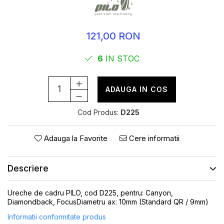
ROTI SPATE
SONERIE
FRANE V-BRAKE
DIVERSE
SET ROTI
121,00 RON
Accesorii Remorca
SUSPENSII SPATE
Roti ajutatoare
6
IN STOC
Scaune pentru Copii
BUTUCI ROATA
Transport si Depozitare
PINIOANE
ADAUGA IN COS
SCHIMBATOR PINIOANE
SCHIMBATOR FOI
Cod Produs:
D225
MANETE SCHIMBATOR
Adauga la Favorite
Cere informatii
ETRIER FRANA
JANTE
Descriere
ANGRENAJE
URECHE CADRU
Ureche de cadru PILO, cod D225, pentru: Canyon,
Diamondback, FocusDiametru ax: 10mm (Standard QR / 9mm)
DISC FRANA
Informatii conformitate produs
CUVETE