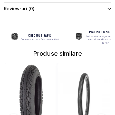
MONOBLOC
Review-uri
(0)
PLATESTE IN SIGUR
CHECKOUT RAPID
Poti achita in siguranta 
Comanda cu sau fara cont activat
cardul sau direct ramb
curier
Produse similare