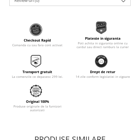
Review-uri
(0)
Monobloc
Plateste in siguranta
Checkout Rapid
Poti achita in siguranta online cu
Comanda cu sau fara cont activat
cardul sau direct ramburs la curier
Transport gratuit
Drept de retur
La comenzile ce depasesc 299 lei.
14 zile conform legislatiei in vigoare
Original 100%
Produse originale de la furnizori
autorizati
PRODUSE SIMILARE