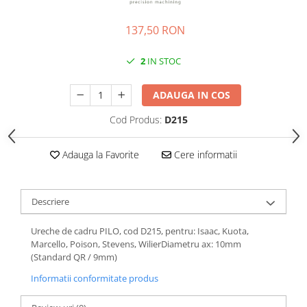
Roti Spate
Sonerie
Frane V-Brake
137,50 RON
Diverse
Set Roti
2
IN STOC
Accesorii Remorca
Suspensii Spate
Roti ajutatoare
Butuci Roata
ADAUGA IN COS
Scaune pentru Copii
Pinioane
Transport si Depozitare
Cod Produs:
D215
Schimbator Pinioane
Schimbator Foi
Adauga la Favorite
Cere informatii
Manete Schimbator
Etrier frana
Descriere
Jante
Ureche de cadru PILO, cod D215, pentru: Isaac, Kuota,
Angrenaje
Marcello, Poison, Stevens, WilierDiametru ax: 10mm
(Standard QR / 9mm)
Ureche cadru
Informatii conformitate produs
Disc frana
Cuvete