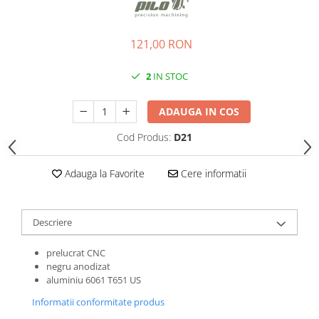
Roti Spate
Sonerie
Frane V-Brake
Diverse
121,00 RON
Set Roti
Accesorii Remorca
Suspensii Spate
2
IN STOC
Roti ajutatoare
Butuci Roata
Scaune pentru Copii
ADAUGA IN COS
Pinioane
Transport si Depozitare
Cod Produs:
D21
Schimbator Pinioane
Schimbator Foi
Adauga la Favorite
Cere informatii
Manete Schimbator
Etrier frana
Descriere
Jante
Angrenaje
prelucrat CNC
negru anodizat
Ureche cadru
aluminiu 6061 T651 US
Disc frana
Informatii conformitate produs
Cuvete