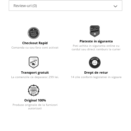
Review-uri
(0)
Monobloc
Plateste in siguranta
Checkout Rapid
Poti achita in siguranta online cu
Comanda cu sau fara cont activat
cardul sau direct ramburs la curier
Transport gratuit
Drept de retur
La comenzile ce depasesc 299 lei.
14 zile conform legislatiei in vigoare
Original 100%
Produse originale de la furnizori
autorizati