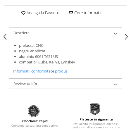
Roti Spate
Sonerie
Frane V-Brake
Adauga la Favorite
Cere informatii
Diverse
Set Roti
Accesorii Remorca
Suspensii Spate
Descriere
Roti ajutatoare
Butuci Roata
Scaune pentru Copii
prelucrat CNC
Pinioane
Transport si Depozitare
negru anodizat
aluminiu 6061 T651 US
Schimbator Pinioane
compatibil Cube, Kellys, Lynskey
Schimbator Foi
Informatii conformitate produs
Manete Schimbator
Review-uri
(0)
Etrier frana
Jante
Angrenaje
Ureche cadru
Plateste in siguranta
Disc frana
Checkout Rapid
Poti achita in siguranta online cu
Comanda cu sau fara cont activat
cardul sau direct ramburs la curier
Cuvete