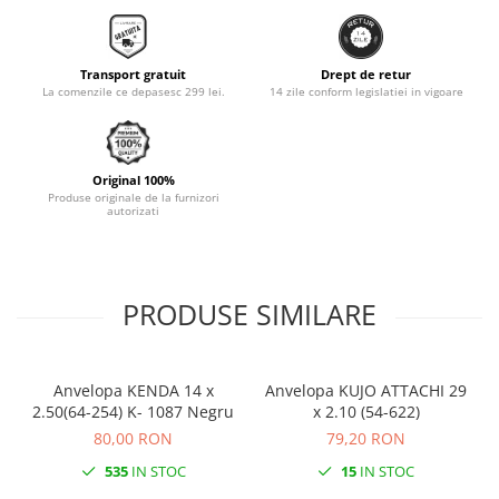
Monobloc
Transport gratuit
Drept de retur
La comenzile ce depasesc 299 lei.
14 zile conform legislatiei in vigoare
Original 100%
Produse originale de la furnizori
autorizati
PRODUSE SIMILARE
Anvelopa KENDA 14 x
Anvelopa KUJO ATTACHI 29
2.50(64-254) K- 1087 Negru
x 2.10 (54-622)
80,00 RON
79,20 RON
535
IN STOC
15
IN STOC