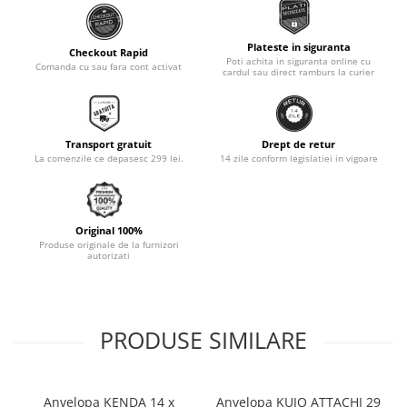
Monobloc
Plateste in siguranta
Checkout Rapid
Poti achita in siguranta online cu
Comanda cu sau fara cont activat
cardul sau direct ramburs la curier
Transport gratuit
Drept de retur
La comenzile ce depasesc 299 lei.
14 zile conform legislatiei in vigoare
Original 100%
Produse originale de la furnizori
autorizati
PRODUSE SIMILARE
Anvelopa KENDA 14 x
Anvelopa KUJO ATTACHI 29