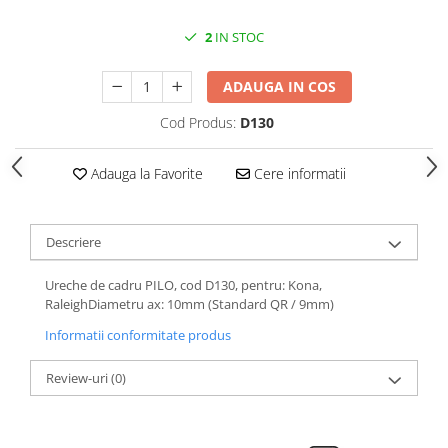
Roti Spate
Sonerie
2
IN STOC
Frane V-Brake
Diverse
Set Roti
ADAUGA IN COS
Accesorii Remorca
Suspensii Spate
Roti ajutatoare
Cod Produs:
D130
Butuci Roata
Scaune pentru Copii
Pinioane
Transport si Depozitare
Adauga la Favorite
Cere informatii
Schimbator Pinioane
Schimbator Foi
Descriere
Manete Schimbator
Ureche de cadru PILO, cod D130, pentru: Kona,
Etrier frana
RaleighDiametru ax: 10mm (Standard QR / 9mm)
Jante
Informatii conformitate produs
Angrenaje
Review-uri
(0)
Ureche cadru
Disc frana
Cuvete