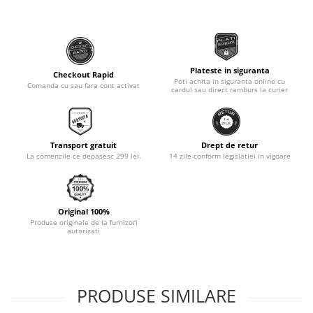
Monobloc
Plateste in siguranta
Checkout Rapid
Poti achita in siguranta online cu
Comanda cu sau fara cont activat
cardul sau direct ramburs la curier
Transport gratuit
Drept de retur
La comenzile ce depasesc 299 lei.
14 zile conform legislatiei in vigoare
Original 100%
Produse originale de la furnizori
autorizati
PRODUSE SIMILARE