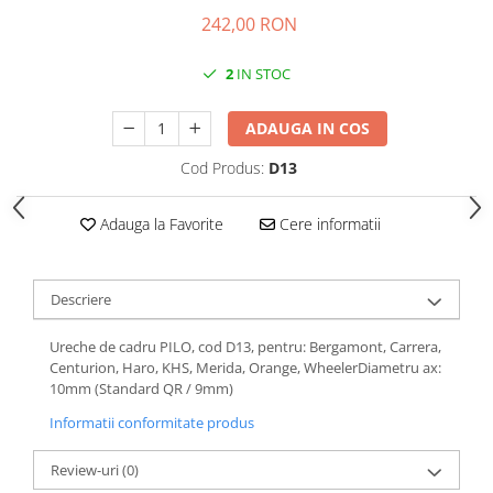
Roti Spate
242,00 RON
Sonerie
Frane V-Brake
Diverse
2
IN STOC
Set Roti
Accesorii Remorca
Suspensii Spate
ADAUGA IN COS
Roti ajutatoare
Butuci Roata
Scaune pentru Copii
Cod Produs:
D13
Pinioane
Transport si Depozitare
Schimbator Pinioane
Adauga la Favorite
Cere informatii
Schimbator Foi
Manete Schimbator
Descriere
Etrier frana
Ureche de cadru PILO, cod D13, pentru: Bergamont, Carrera,
Jante
Centurion, Haro, KHS, Merida, Orange, WheelerDiametru ax:
Angrenaje
10mm (Standard QR / 9mm)
Ureche cadru
Informatii conformitate produs
Disc frana
Review-uri
(0)
Cuvete