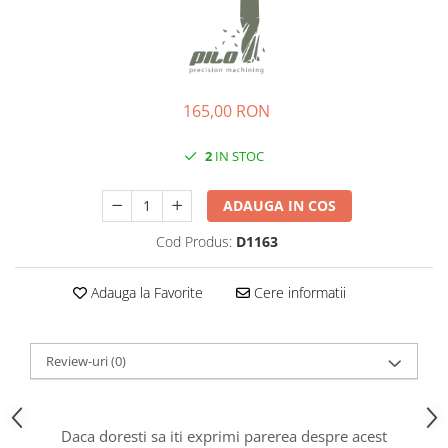
Ochelari
Cosuri pentru Biciclete
ZA Missinglink
Ghidoline
Solutii Tubeless
Huse Șa
Spacere/Axe Butuci/Rulmenti
165,00 RON
Mansoane
Cabluri
Pedale
Camere de bicicleta
2
IN STOC
Pedale SPD
Accesorii Camere
Accesorii Pedale
ADAUGA IN COS
Capete Cablu si Manta
Borsete si Genti
Coliere Șa
Cod Produs:
D1163
Protectii Cadru
Accesorii Frane Hidraulice
Șei
Adauga la Favorite
Cere informatii
Distantiere
Antifurturi
Thru Axle
Suport bidon si bidon
Review-uri
(0)
Placute Frana Disc
Aparatori noroi
Saboti Frana
Oglinda
Roti Fata
Daca doresti sa iti exprimi parerea despre acest
Pompe