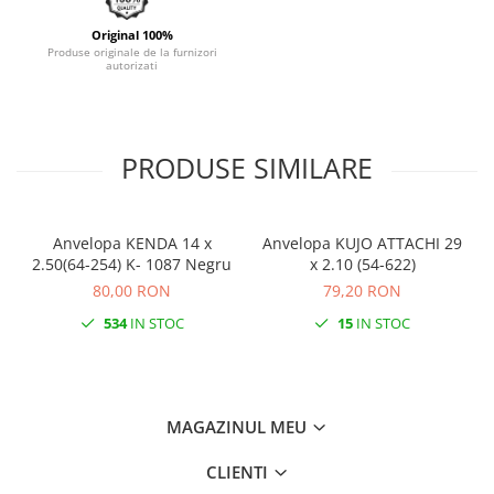
Monobloc
Original 100%
Produse originale de la furnizori
autorizati
PRODUSE SIMILARE
Anvelopa KENDA 14 x
Anvelopa KUJO ATTACHI 29
2.50(64-254) K- 1087 Negru
x 2.10 (54-622)
80,00 RON
79,20 RON
534
IN STOC
15
IN STOC
MAGAZINUL MEU
CLIENTI