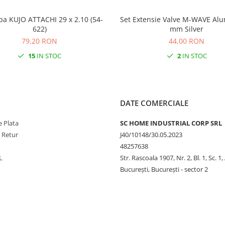
pa KUJO ATTACHI 29 x 2.10 (54-
Set Extensie Valve M-WAVE Alu
622)
mm Silver
79,20 RON
44,00 RON
15
IN STOC
2
IN STOC
DATE COMERCIALE
 Plata
SC HOME INDUSTRIAL CORP SRL
e Retur
J40/10148/30.05.2023
48257638
L
Str. Rascoala 1907, Nr. 2, Bl. 1, Sc. 1,
București, București - sector 2