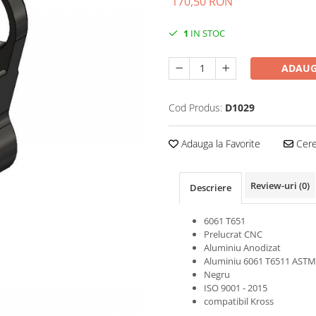
170,50 RON
1
IN STOC
ADAUG
Cod Produs:
D1029
Adauga la Favorite
Cere 
Review-uri
(0)
Descriere
6061 T651
Prelucrat CNC
Aluminiu Anodizat
Aluminiu 6061 T6511 ASTM
Negru
ISO 9001 - 2015
compatibil Kross