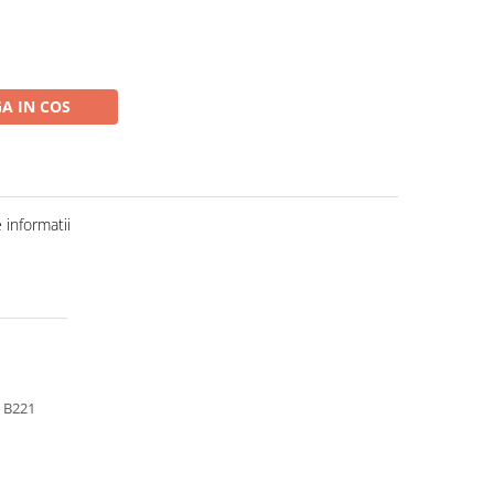
A IN COS
informatii
 B221