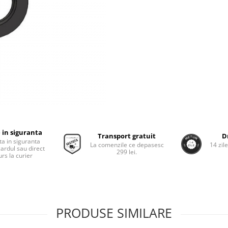
 in siguranta
Transport gratuit
D
ta in siguranta
La comenzile ce depasesc
14 zil
cardul sau direct
299 lei.
rs la curier
PRODUSE SIMILARE