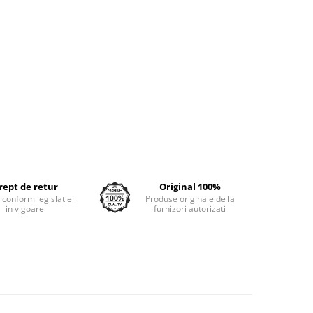
rept de retur
Original 100%
e conform legislatiei
Produse originale de la
in vigoare
furnizori autorizati