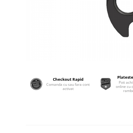
Plateste
Checkout Rapid
Poti achi
Comanda cu sau fara cont
online cu 
activat
rambu