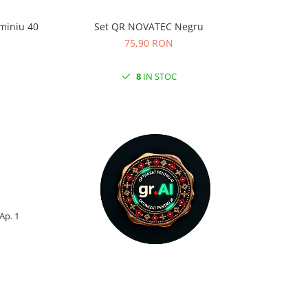
miniu 40
Set QR NOVATEC Negru
Anvelopa
KRUS
75,90 RON
8
IN STOC
 Ap. 1