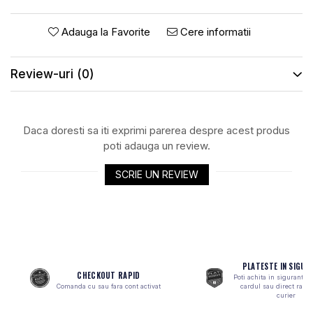
ROTI SPATE
SONERIE
FRANE V-BRAKE
DIVERSE
Adauga la Favorite
Cere informatii
SET ROTI
Accesorii Remorca
SUSPENSII SPATE
Roti ajutatoare
Review-uri
(0)
Scaune pentru Copii
BUTUCI ROATA
Transport si Depozitare
PINIOANE
Daca doresti sa iti exprimi parerea despre acest produs
SCHIMBATOR PINIOANE
poti adauga un review.
SCHIMBATOR FOI
SCRIE UN REVIEW
MANETE SCHIMBATOR
ETRIER FRANA
JANTE
ANGRENAJE
URECHE CADRU
PLATESTE IN SIGUR
CHECKOUT RAPID
Poti achita in siguranta 
DISC FRANA
Comanda cu sau fara cont activat
cardul sau direct ramb
curier
CUVETE