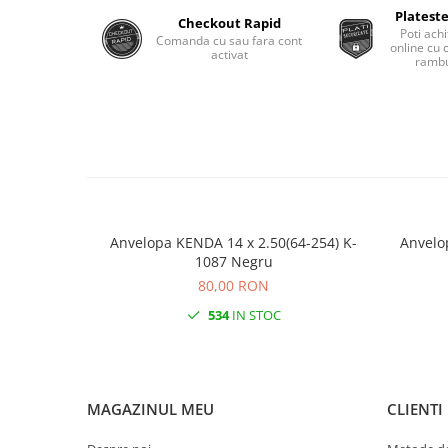
Roti Spate
Plateste
Checkout Rapid
Sonerie
Poti achi
Frane V-Brake
Comanda cu sau fara cont
online cu 
activat
Diverse
rambu
Set Roti
Accesorii Remorca
Suspensii Spate
Roti ajutatoare
Butuci Roata
Scaune pentru Copii
Pinioane
Transport si Depozitare
Schimbator Pinioane
Schimbator Foi
Anvelopa KENDA 14 x 2.50(64-254) K-
Anvelo
Manete Schimbator
1087 Negru
80,00 RON
Etrier frana
534
IN STOC
Jante
Angrenaje
Ureche cadru
MAGAZINUL MEU
CLIENTI
Disc frana
Cuvete