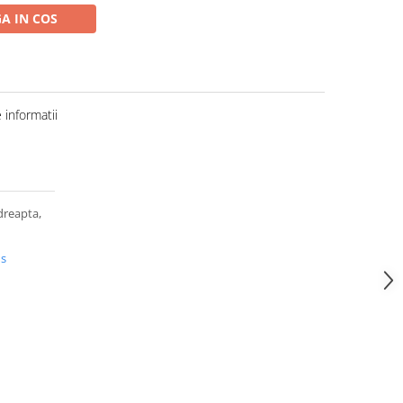
A IN COS
informatii
dreapta,
us