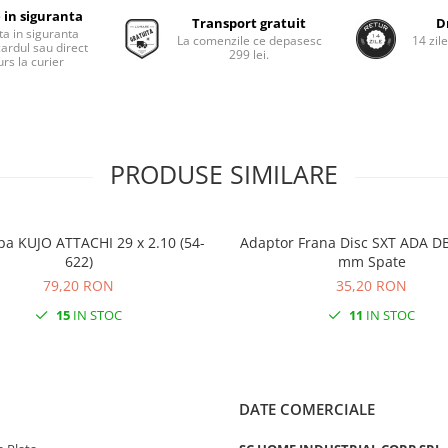
 in siguranta
Transport gratuit
D
ta in siguranta
La comenzile ce depasesc
14 zil
cardul sau direct
299 lei.
rs la curier
PRODUSE SIMILARE
pa KUJO ATTACHI 29 x 2.10 (54-
Adaptor Frana Disc SXT ADA DB
622)
mm Spate
79,20 RON
35,20 RON
15
IN STOC
11
IN STOC
DATE COMERCIALE