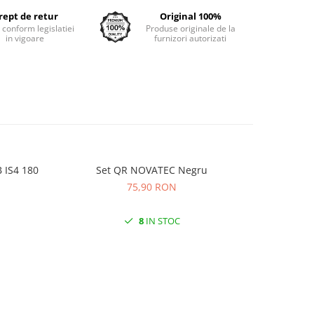
rept de retur
Original 100%
e conform legislatiei
Produse originale de la
in vigoare
furnizori autorizati
 IS4 180
Set QR NOVATEC Negru
Camera K
75,90 RON
8
IN STOC