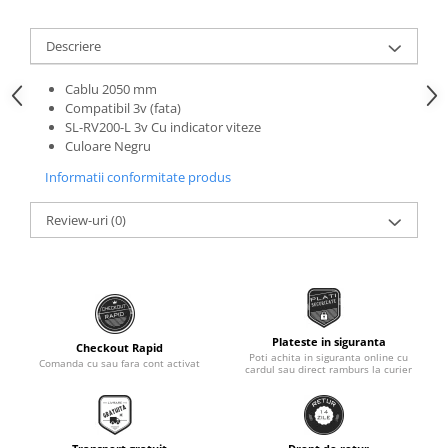
Roti Spate
Sonerie
Frane V-Brake
Descriere
Diverse
Set Roti
Cablu 2050 mm
Accesorii Remorca
Suspensii Spate
Compatibil 3v (fata)
Roti ajutatoare
SL-RV200-L 3v Cu indicator viteze
Butuci Roata
Scaune pentru Copii
Culoare Negru
Pinioane
Transport si Depozitare
Informatii conformitate produs
Schimbator Pinioane
Review-uri
(0)
Schimbator Foi
Manete Schimbator
Etrier frana
Jante
Plateste in siguranta
Angrenaje
Checkout Rapid
Poti achita in siguranta online cu
Comanda cu sau fara cont activat
cardul sau direct ramburs la curier
Ureche cadru
Disc frana
Cuvete