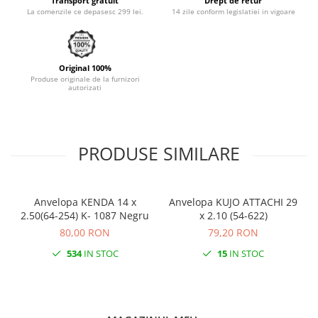
Transport gratuit
Drept de retur
La comenzile ce depasesc 299 lei.
14 zile conform legislatiei in vigoare
Monobloc
Original 100%
Produse originale de la furnizori
autorizati
PRODUSE SIMILARE
Anvelopa KENDA 14 x
Anvelopa KUJO ATTACHI 29
2.50(64-254) K- 1087 Negru
x 2.10 (54-622)
80,00 RON
79,20 RON
534
IN STOC
15
IN STOC