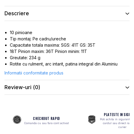
ROTI SPATE
SONERIE
FRANE V-BRAKE
DIVERSE
Descriere
SET ROTI
Accesorii Remorca
SUSPENSII SPATE
Roti ajutatoare
10 pinioane
Scaune pentru Copii
BUTUCI ROATA
Tip montaj: Pe cadru/ureche
Transport si Depozitare
Capacitate totala maxima: SGS: 41T GS: 35T
PINIOANE
18T Pinion maxim: 36T Pinion minim: 11T
SCHIMBATOR PINIOANE
Greutate: 234 g
Rotite cu rulment, arc intarit, patina integral din Aluminiu
SCHIMBATOR FOI
Informatii conformitate produs
MANETE SCHIMBATOR
ETRIER FRANA
Review-uri
(0)
JANTE
ANGRENAJE
URECHE CADRU
PLATESTE IN SIGUR
CHECKOUT RAPID
Poti achita in siguranta 
DISC FRANA
Comanda cu sau fara cont activat
cardul sau direct ramb
curier
CUVETE