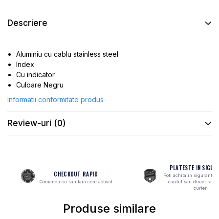
ROTI SPATE
SONERIE
FRANE V-BRAKE
DIVERSE
Descriere
SET ROTI
Accesorii Remorca
SUSPENSII SPATE
Roti ajutatoare
Aluminiu cu cablu stainless steel
Scaune pentru Copii
BUTUCI ROATA
Index
Transport si Depozitare
Cu indicator
PINIOANE
Culoare Negru
SCHIMBATOR PINIOANE
Informatii conformitate produs
SCHIMBATOR FOI
Review-uri
(0)
MANETE SCHIMBATOR
ETRIER FRANA
JANTE
PLATESTE IN SIGUR
ANGRENAJE
CHECKOUT RAPID
Poti achita in siguranta 
Comanda cu sau fara cont activat
cardul sau direct ramb
URECHE CADRU
curier
DISC FRANA
Produse similare
CUVETE