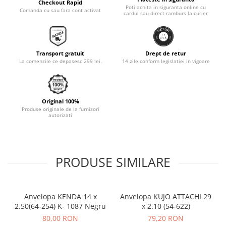
Checkout Rapid
Poti achita in siguranta online cu
Comanda cu sau fara cont activat
Monobloc
cardul sau direct ramburs la curier
Transport gratuit
Drept de retur
La comenzile ce depasesc 299 lei.
14 zile conform legislatiei in vigoare
Original 100%
Produse originale de la furnizori
autorizati
PRODUSE SIMILARE
Anvelopa KENDA 14 x
Anvelopa KUJO ATTACHI 29
2.50(64-254) K- 1087 Negru
x 2.10 (54-622)
80,00 RON
79,20 RON