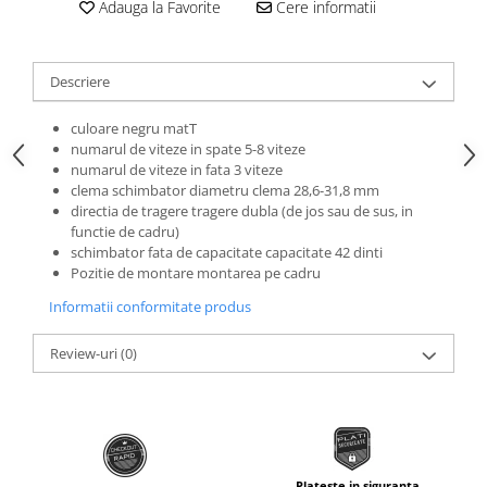
Adauga la Favorite
Cere informatii
Roti Spate
Sonerie
Frane V-Brake
Diverse
Set Roti
Descriere
Accesorii Remorca
Suspensii Spate
Roti ajutatoare
culoare negru matT
Butuci Roata
numarul de viteze in spate 5-8 viteze
Scaune pentru Copii
numarul de viteze in fata 3 viteze
Pinioane
Transport si Depozitare
clema schimbator diametru clema 28,6-31,8 mm
Schimbator Pinioane
directia de tragere tragere dubla (de jos sau de sus, in
functie de cadru)
Schimbator Foi
schimbator fata de capacitate capacitate 42 dinti
Pozitie de montare montarea pe cadru
Manete Schimbator
Informatii conformitate produs
Etrier frana
Jante
Review-uri
(0)
Angrenaje
Ureche cadru
Disc frana
Cuvete
Plateste in siguranta