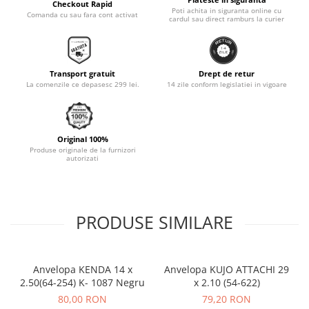
Checkout Rapid
Poti achita in siguranta online cu
Comanda cu sau fara cont activat
Monobloc
cardul sau direct ramburs la curier
Transport gratuit
Drept de retur
La comenzile ce depasesc 299 lei.
14 zile conform legislatiei in vigoare
Original 100%
Produse originale de la furnizori
autorizati
PRODUSE SIMILARE
Anvelopa KENDA 14 x
Anvelopa KUJO ATTACHI 29
2.50(64-254) K- 1087 Negru
x 2.10 (54-622)
80,00 RON
79,20 RON