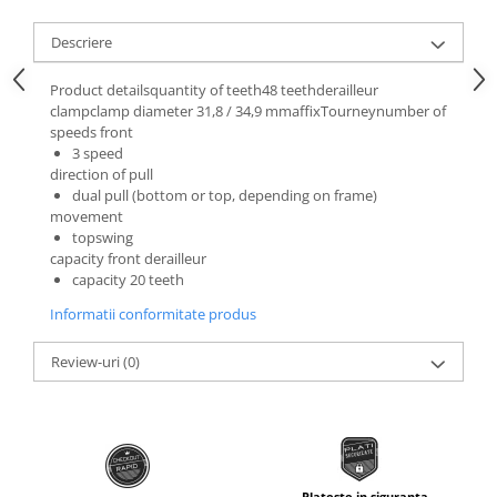
Roti Spate
Sonerie
Frane V-Brake
Descriere
Diverse
Set Roti
Product detailsquantity of teeth48 teethderailleur
Accesorii Remorca
Suspensii Spate
clampclamp diameter 31,8 / 34,9 mmaffixTourneynumber of
Roti ajutatoare
speeds front
Butuci Roata
3 speed
Scaune pentru Copii
direction of pull
Pinioane
Transport si Depozitare
dual pull (bottom or top, depending on frame)
Schimbator Pinioane
movement
topswing
Schimbator Foi
capacity front derailleur
capacity 20 teeth
Manete Schimbator
Informatii conformitate produs
Etrier frana
Jante
Review-uri
(0)
Angrenaje
Ureche cadru
Disc frana
Cuvete
Plateste in siguranta