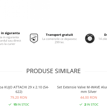
 in siguranta
Transport gratuit
D
ta in siguranta
La comenzile ce depasesc
14 zil
cardul sau direct
299 lei.
rs la curier
PRODUSE SIMILARE
pa KUJO ATTACHI 29 x 2.10 (54-
Set Extensie Valve M-WAVE Alu
622)
mm Silver
79,20 RON
44,00 RON
15
IN STOC
2
IN STOC