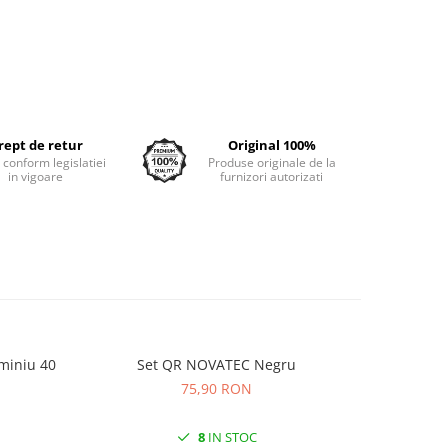
rept de retur
Original 100%
e conform legislatiei
Produse originale de la
in vigoare
furnizori autorizati
miniu 40
Set QR NOVATEC Negru
Anvelopa
KRUS
75,90 RON
8
IN STOC