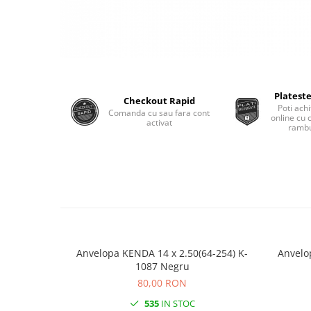
Monobloc
Plateste
Checkout Rapid
Poti achi
Comanda cu sau fara cont
online cu 
activat
rambu
Anvelopa KENDA 14 x 2.50(64-254) K-
Anvelo
1087 Negru
80,00 RON
535
IN STOC