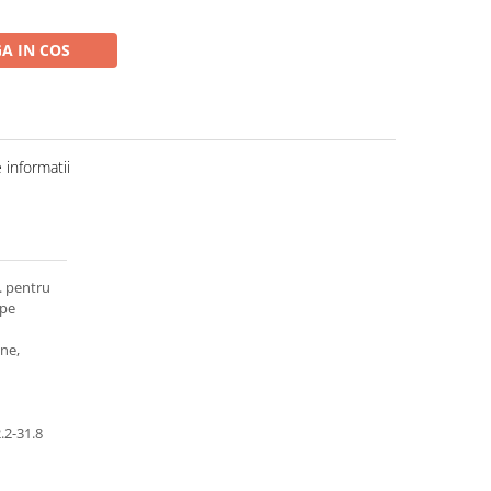
A IN COS
informatii
. pentru
 pe
ne,
.2-31.8