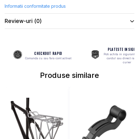
Informatii conformitate produs
MONOBLOC
Review-uri
(0)
PLATESTE IN SIGUR
CHECKOUT RAPID
Poti achita in siguranta 
Comanda cu sau fara cont activat
cardul sau direct ramb
curier
Produse similare