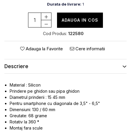
ROTI SPATE
SONERIE
Durata de livrare:
1
FRANE V-BRAKE
DIVERSE
SET ROTI
ADAUGA IN COS
Accesorii Remorca
SUSPENSII SPATE
Roti ajutatoare
Cod Produs:
122580
Scaune pentru Copii
BUTUCI ROATA
Transport si Depozitare
PINIOANE
Adauga la Favorite
Cere informatii
SCHIMBATOR PINIOANE
SCHIMBATOR FOI
Descriere
MANETE SCHIMBATOR
ETRIER FRANA
Material : Silicon
Prindere pe ghidon sau pipa ghidon
JANTE
Diametrul prinderii : 15 45 mm
ANGRENAJE
Pentru smartphone cu diagonala de 3,5" - 6,5"
Dimensiuni: 130 / 60 mm
URECHE CADRU
Greutate: 68 grame
DISC FRANA
Rotativ la 360 *
CUVETE
Montaj fara scule