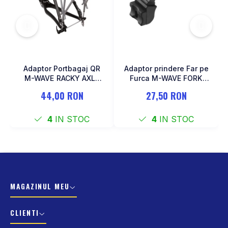
Adaptor Portbagaj QR
Adaptor prindere Far pe
M-WAVE RACKY AXLE
Furca M-WAVE FORK
137-177 mm
COCKPIT Negru
44,00 RON
27,50 RON
4
IN STOC
4
IN STOC
MAGAZINUL MEU
CLIENTI